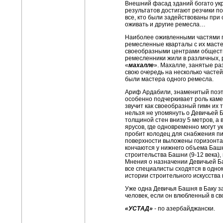
Внешний фасад зданий богато ук
результатов достигают резчики п
все, кто были задействованы при
оживать и другие ремесла…
Наиболее оживленными частями г
ремесленные кварталы с их масте
своеобразными центрами обществ
ремесленники жили в различных, 
«
махалле
». Махалле, занятые р
свою очередь на несколько частей
были мастера одного ремесла.
Ариф Ардабили, знаменитый поэт 
особенно подчеркивает роль каме
звучит как своеобразный гимн их т
нельзя не упомянуть о Девичьей Б
толщиной стен внизу 5 метров, а 
ярусов, где одновременно могут у
пробит колодец для снабжения п
поверхности выложены горизонт
кончаются у нижнего объема Баш
строительства Башни (9-12 века),
Мнения о назначении Девичьей Б
все специалисты сходятся в одном
истории строительного искусства 
Уже одна Девичья Башня в Баку за
человек, если он влюбленный в с
«УСТАД»
- по азербайджански.