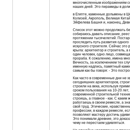
многочисленным изображениям со
наших дней. Это пирамиды в дол
в Египте, каменные дольмены в 
Колизей, Акрополь, Великая Кита
Эйфелева Башня и, наконец, Деви
Список этот можно продолжать без
собираюсь давать описание, реест
протяжении тысячелетий. Постар
проследить путь развития одного
искусного строителя. Сейчас это
крыла: архитектор и строитель, а 
один человек, одно лицо, совмещ
прораба. К сожалению, имена мно
Вечность, за исключением тех слу
именную надпись, памятный камен
самым как бы говоря: - Это постро
Как часто в современные дни не х
сегодняшних архитекторов, строи
строили на века, используя прим
сроком пользования на 10-20 лет,
современной строительной техники
строишь, а главное - как. С каким
работаешь в своем ремесле, а зна
свой труд. Этические, нравствен
профессии, в каждом ремесле, ес
позволяют мастеру достичь удиви
Это понимали древние, это доказа
чему не перестаем удивляться.