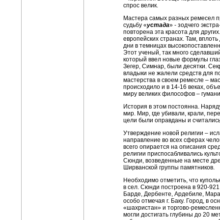
спрос велик.
Мастера самых разных ремесел п
судьбу «
устада
» - зодчего экст
повторена эта красота для других.
европейских странах. Там, вплоть
дни в темницах высокопоставленн
Этот ученый, так много сделавший
который ввел новые формулы глазу
Зегер, Симнар, были десятки. Се
владыки не жалели средств для п
мастерства в своем ремесле – ма
происходило и в 14-16 веках, об
миру великих философов – гумани
История в этом постоянна. Наряду
мир. Мир, где убивали, крали, п
цели были оправданы и считалис
Утверждение новой религии – ис
направление во всех сферах чело
всего опирается на описания сре
религии приспосабливались культо
Сюнди, возведенные на месте древ
Ширванской группы памятников.
Необходимо отметить, что купол
в сел. Сюнди построена в 920-92
Барде, Дербенте, Ардебиле, Мараг
особо отмечая г. Баку. Город, в о
«шахристан» и торгово-ремесленн
могли достигать глубины до 20 м