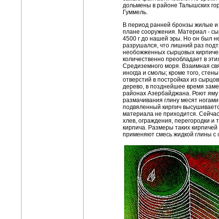
дольмены в районе Талышских гор
Гуммель.
В период ранней бронзы жилые и 
плане сооружения. Материал - сы
4500 г до нашей эры. Но он был н
разрушался, что лишний раз подт
необожженных сырцовых кирпичей
количественно преобладает в эти
Средиземного моря. Взаимная свя
иногда и смолы; кроме того, сте
отверстий в постройках из сырцов
дерево, в позднейшее время заме
районах Азербайджана. Роют яму 
размачивания глину месят ногами
подвяленный кирпич высушивается
материала не приходится. Сейчас
хлев, ограждения, перегородки и 
кирпича. Размеры таких кирпичей
применяют смесь жидкой глины с 