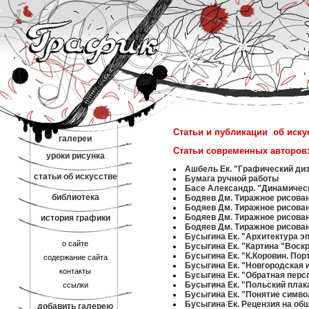
Статьи и публикации об иску
галереи
Статьи современных авторов
уроки рисунка
Ашбель Ек. "Графический ди
статьи об искусстве
Бумага ручной работы
Басе Александр. "Динамичес
библиотека
Бодяев Дм. Тиражное рисовани
Бодяев Дм. Тиражное рисовани
Бодяев Дм. Тиражное рисовани
история графики
Бодяев Дм. Тиражное рисовани
Бусыгина Ек. "Архитектура э
о сайте
Бусыгина Ек. "Картина "Воск
Бусыгина Ек. "К.Коровин. По
содержание сайта
Бусыгина Ек. "Новгородская и
контакты
Бусыгина Ек. "Обратная перс
Бусыгина Ек. "Польский плака
ссылки
Бусыгина Ек. "Понятие симво
Бусыгина Ек. Рецензия на об
добавить галерею