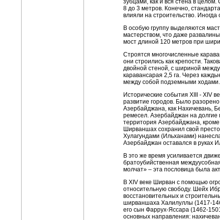
зубцами, как и вся стена в целом
8 до 3 метров. Конечно, стандарт
влияли на строительство. Иногд
В особую группу выделяются маст
мастерством, что даже развалины
мост длиной 120 метров при ширин
Строятся многочисленные карава
они строились как крепости. Тако
двойной стеной, с шириной между
каравансарая 2,5 га. Через кажд
между собой подземными ходами.
Исторические события XIII - XIV 
развитие городов. Было разорено
Азербайджана, как Нахичевань, Б
ремесел. Азербайджан на долгие г
территория Азербайджана, кроме 
Ширваншах сохранил свой престол
Хулагундами (Ильханами) нанесла
Азербайджан оставался в руках И
В это же время усиливается движ
братоубийственная междуусобная 
молчат» – эта пословица была акт
В XIV веке Ширван с помощью огр
относительную свободу. Шейх Ибр
восстановительных и строительны
ширваншаха Халилуллы (1417-1462
его сын Фаррух-Яссара (1462-1501
основных направления: нахичева