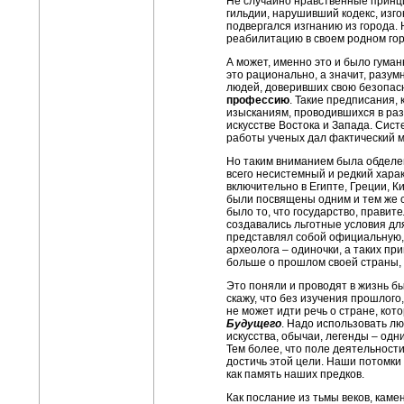
Не случайно нравственные принци
гильдии, нарушивший кодекс, изго
подвергался изгнанию из города. 
реабилитацию в своем родном гор
А может, именно это и было гуманн
это рационально, а значит, разум
людей, доверивших свою безопасн
профессию
. Такие предписания,
изысканиям, проводившихся в раз
искусстве Востока и Запада. Сис
работы ученых дал фактический м
Но таким вниманием была обдел
всего несистемный и редкий харак
включительно в Египте, Греции, К
были посвящены одним и тем же с
было то, что государство, правит
создавались льготные условия дл
представлял собой официальную, 
археолога – одиночки, а таких пр
больше о прошлом своей страны, 
Это поняли и проводят в жизнь б
скажу, что без изучения прошлого,
не может идти речь о стране, кот
Будущего
. Надо использовать л
искусства, обычаи, легенды – одн
Тем более, что поле деятельности
достичь этой цели. Наши потомки 
как память
наших предков.
Как послание из тьмы веков, каме