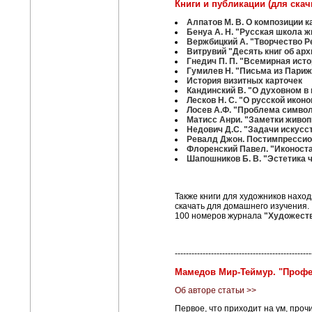
Книги и публикации (для скач
Алпатов М. В. О композиции 
Бенуа А. Н. "Русская школа ж
Вержбицкий А. "Творчество 
Витрувий "Десять книг об архи
Гнедич П. П. "Всемирная исто
Гумилев Н. "Письм
а
из Париж
История визитных карточек
Кандинский В. "О духовном в
Лесков Н. С. "О русской икон
Лосев А.Ф. "Проблема символа
Матисс Анри. "Заметки живоп
Недович Д.С. "Задачи искусс
Ревалд Джон. Постимпрессион
Флоренский Павел. "Иконостас
Шапошников Б. В. "Эстетика ч
Также книги для художников наход
скачать для домашнего изучения.
100 номеров журнала
"Художест
-------------------------------------------------
Мамедов Мир-Теймур. "Профес
Об авторе статьи >>
Первое, что приходит на ум, прочи