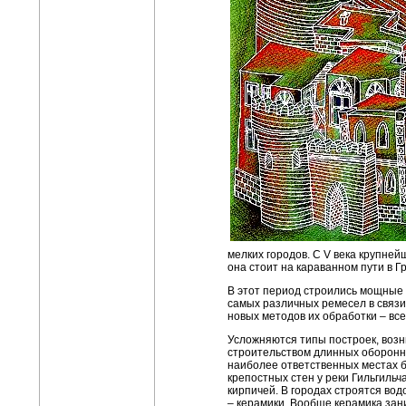
мелких городов. С V века крупней
она стоит на караванном пути в Г
В этот период строились мощные б
самых различных ремесел в связи 
новых методов их обработки – вс
Усложняются типы построек, возн
строительством длинных оборонны
наиболее ответственных местах б
крепостных стен у реки Гильгильч
кирпичей. В городах строятся во
– керамики. Вообще керамика зан