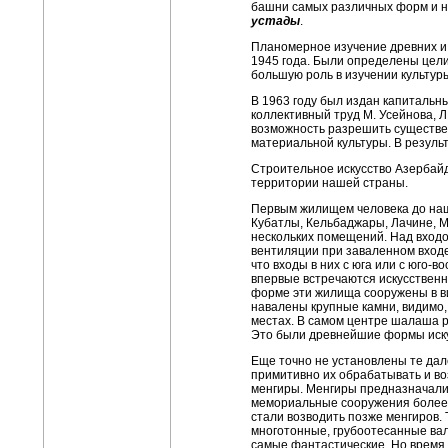
башни самых различных форм и на
устады
.
Планомерное изучение древних и
1945 года. Были определены цели
большую роль в изучении культур
В 1963 году был издан капитальн
коллективный труд М. Усейнова, Л
возможность разрешить существе
материальной культуры. В результ
Строительное искусство Азербай
территории нашей страны.
Первым жилищем человека до наш
Кубатлы, Кельбаджары, Лачине, М
нескольких помещений. Над входо
вентиляции при заваленном входе
что входы в них с юга или с юго-в
впервые встречаются искусственн
форме эти жилища сооружены в в
навалены крупные камни, видимо,
местах. В самом центре шалаша р
Это были древнейшие формы иску
Еще точно не установлены те дал
примитивно их обрабатывать и во
менгиры. Менгиры предназначалис
мемориальные сооружения более с
стали возводить позже менгиров.
многотонные, грубоотесанные вал
самые фантастические. Но время 