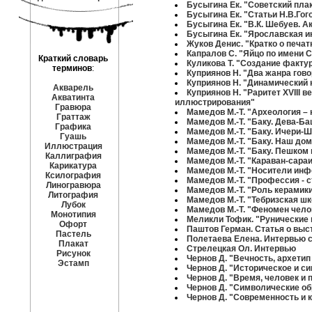
Бусыгина Ек. "Советский пла
Бусыгина Ек. "Статьи Н.В.Гог
Бусыгина Ек. "В.К. Шебуев. 
Бусыгина Ек. "Ярославская и
Жуков Денис. "Кратко о печат
Капралов С. "Яйцо по имени
Краткий словарь
Куликова Т. "Создание фактур
терминов
:
Куприянов Н. "Два жанра гов
Куприянов Н. "Динамический 
Акварель
Куприянов Н. "Раритет XVIII 
Акватинта
иллюстрирования"
Гравюра
Мамедов М.-Т. "Археология –
Граттаж
Мамедов М.-Т. "Баку. Дева-Б
Графика
Мамедов М.-Т. "Баку. Ичери-Ш
Гуашь
Мамедов М.-Т. "Баку. Наш дом
Иллюстрация
Мамедов М.-Т. "Баку. Пешком в
Каллиграфия
Мамедов М.-Т. "Караван-сара
Карикатура
Мамедов М.-Т. "Носители ин
Ксилография
Мамедов М.-Т. "Профессия - 
Линогравюра
Мамедов М.-Т. "Роль керамик
Литография
Мамедов М.-Т. "Тебризская ш
Лубок
Мамедов М.-Т. "Феномен чело
Монотипия
Меликли Тофик. "Рунические 
Офорт
Паштов Герман. Статья о выс
Пастель
Полетаева Елена. Интервью с
Плакат
Стрелецкая Ол. Интервью
Рисунок
Чернов Д. "Вечность, архети
Эстамп
Чернов Д. "Историческое и си
Чернов Д. "Время, человек и
Чернов Д. "Символические об
Чернов Д. "Современность и 