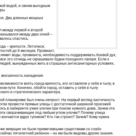
кой водой, и своим выгодным
оры.
боя. Два длинных мощных
л между первой и второй
оказывался между двух огней –
валось спастись.
ода – крепости. Летописи,
постей до 6 месяцев. Провиант,
 лимит воды, провианта, необходимость поддерживать боевой дух,
се это отнюдь не скрашивало будни походного лагеря. Если к
 людей, вынужденных жить в страшных антисанитарных условиях,
, внезапность нападения.
озможности взять город-крепость, его оставляли у себя в тылу, в
ом пути. Конечно, обойти город, оставить у себя в тылу
кого и стратегического характера.
оей планировке был очень непрост. На первый взгляд хаотичность
могли провести прямые улицы с достаточной шириной проезжей
ясь в лабиринте узких улочек при поиске нужного дома. Зачем эти
 эти сворачивающие под любым углом улочки? Почему улица
 кончается вдруг тупиком? Кто так строил? Зачем? Кому нужна
позже живущие не были примитивными существами со слабо
т сейчас пятилетний ребенок – но им были ведомы другие знания.