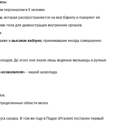
часы
.
м персоналом в 5 человек.
ми
, которая распространяется на всю Европу и покоряет её.
ями тела для демонстрации внутренних органов.
м.
также и
высокие каблуки
, принимавшие иногда совершенно
походов. До этого они знали лишь водяные мельницы и ручные
«
ксоколатля
» - чашей шоколада.
ок.
определенные области мозга.
к сахара. В том же году в Падуе (Италия) построен первый