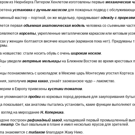
стером из Нюрнберга Питером Хенлетом изготовлены первые
механические 
бретена
установка с ручным насосом
для пожарных подвод с обслуживающи
ымянный мастер – портной, он же модельер, придумывает
одежду с прорезя
ляется первая
объемная анатомическая модель
человека со съемными част
появляются
корсеты
, укрепленные металлическим каркасом или китовым усо
оясах у женщин болтаются висячие кошельки (карманов пока нет). Придуманы 
рмы.
а новшество: стали носить обувь с очень
широким носком
.
йцы увидели
ветряные мельницы
на Ближнем Востоке во время крестовых 
.
анцы познакомились с шоколадом: в Мексике царь Монтесума угостил Кортеса 
ания, заполучив
зерна какао
, узнаёт заокеанское чудо – лакомство.
Америки в Европу привезены
кустики томатов
.
вые упоминаются
пробки
из корковых пород деревьев для закупоривания бутыл
да показывает, как анатомы пытались установить, какие функции выполняют 
й взгляд на мироздание
Н. Коперника
.
ондоне построен
рафинадный завод
, наладивший первый промышленный выпус
й
театр
. Он был овальным в плане и имел несколько ярусов для зрителей.
опа знакомится с
табаком
благодаря Жаку Нико.