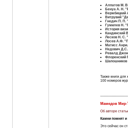
Алпатов М. В
Бенуа А. Н. 
Вержбицкий 
Витрувий "Де
Гнедич П. П.
Гумилев Н. 
История визи
Кандинский В
Лесков Н. С.
Лосев А.Ф. "
Матисс Анри.
Недович Д.С.
Ревалд Джон.
Флоренский П
Шапошников Б
Также книги для 
100 номеров жу
------------------------
Мамедов Мир-Т
Об авторе стать
Камни помнят и
Это сейчас он с