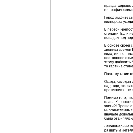
правда, хорошо 
географическим 
Город амфитеатр
волнореза уходи
В первой крепос
стенами. Если не
попадал под пер
В основе своей с
хроники времен 
вода, жилье – в
постоянное ожид
этому добавить 
то картина стан
Поэтому такие г
Осада, как один 
надежде, что сле
противника - не
Помимо того, чт
плана Крепости 
части?! Проще с
многочисленные 
вначале довольн
была эта «пляск
Закономерные во
развитым интелл