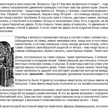
риентации в пространстве. Вопросы: Где я? Как мне выбраться отсюда? – зад
я смена направления движения приводит к потере чувства ориентации. Значит
ренному жителю – защитнику Крепости. Теперь о технике, стратегии ведения 
 боя. Первый – это наземный, лицом к лицу. Второй – это помощь сверху, с п
не представляет проблему. В ход шли луки и стрелы, дротики и камни, кипящ
тельно, а тем более в условиях тесных и незнакомых улиц. Есть и другие, не
 одностворчатые двери. Если открыть такую дверь в переулок, то движение 
ель между стеной и дверью. А если такая же дверь была в другом конце улицы,
ышеловка.
Перейду к вопросу планировки города в соответствии с климатом, 
обращенные на север, имеют минимум окон, чаще они отсутствуют
характером, и потому северные стены иногда делали толще, опять
также служила своеобразной защитой от ветра – ему негде было р
самым соблюдались, можно сказать, санитарные нормы. Такое про
Дома, построенные на таких улицах, также оригинальны. Сложная
отношению к соседним окнам. Таким образом, достигалась относи
местные этические нормы и обычаи. В некоторых местах узких ул
другую крышу соседнего дома. Узкие улицы лучше хранят прохлад
такая скученность зданий способствует развитию контактов между
квартала «
махалле
». Организующим, духовным началом каждого кв
В Крепости было 9 (девять) основных кварталов, которые имели 
прошлое. Свои имена кварталы получили из-за профессионально
аку вспыхнуло восстание ремесленников, некоторое время спустя к ним присо
огов и податей на каждого ремесленника. В это же время возникает сопернич
-Каспийский путь. Баку как порт играет существенную роль в транзитной тор
ичество приводит к военным столкновениям за «лакомый кусок» – Баку.
й архитектурой восточный квартал комплекса Дворца Ширваншахов, построе