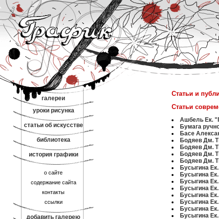
Статьи и публ
галереи
Статьи соврем
уроки рисунка
Ашбель Ек. 
статьи об искусстве
Бумага ручн
Басе Алекса
библиотека
Бодяев Дм. Т
Бодяев Дм. Т
Бодяев Дм. Т
история графики
Бодяев Дм. Т
Бусыгина Ек.
о сайте
Бусыгина Ек.
Бусыгина Ек.
содержание сайта
Бусыгина Ек.
контакты
Бусыгина Ек.
Бусыгина Ек.
ссылки
Бусыгина Ек.
Бусыгина Ек.
добавить галерею