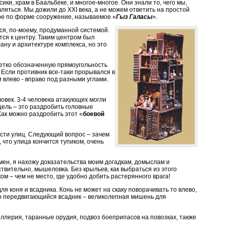
и, храм в Баальбеке, и многое-многое. Они знали то, чего мы,
вляться. Мы дожили до XXI века, а не можем ответить на простой
мире по форме сооружение, называемое «
Гыз Галасы
».
тся, по-моему, продуманной системой.
тся к центру. Таким центром был
ану и архитектуре комплекса, но это
четко обозначенную прямоугольность
Если противник все-таки прорывался в
 влево - вправо под разными углами.
ловек. 3-4 человека атакующих могли
цель – это раздробить головные
Как можно раздробить этот «
боевой
зости улиц. Следующий вопрос – зачем
 что улица кончится тупиком, очень
мен, я нахожу доказательства моим догадкам, домыслам и
ствительно, мышеловка. Без крыльев, как выбраться из этого
 – чем не место, где удобно добить растерянного врага!
 коня и всадника. Конь не может на скаку поворачивать то влево,
но передвигающийся всадник – великолепная мишень для
иллерия, таранные орудия, подвоз боеприпасов на повозках, также