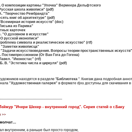
. О композиции картины "Улочка" Вермеера Дельфтского
"Русская школа живописи" (pdf)
А. "Творчество Рембрандта"
сять книг об архитектуре" (pdf)
 "Всемирная история искусств" (doc)
"Письм
а
из Парижа"
тных карточек
. "О духовном в искусстве"
 "О русской иконописи"
Проблема символа и реалистическое искусство" (rtf)
 "Заметки живописца"
 "Задачи искусствоведения. Вопросы теории пространственных искусств" 
 Постимпрессионизм (От Ван Гога до Гогена)
авел. "Иконостас" (rtf)
. В. "Эстетика числа и циркуля" (pdf)
художников находятся в разделе "
Библиотека
". Книгам дана подробная анно
рнала
"Художественная галерея"
в формате djvu доступны для скачивания в
-----------------------------------------------------
еймур "Ичери Шехер - внутренний город". Серия статей о г.Баку
и >>
 молчат…
тал внутренним, а раньше был просто городом,