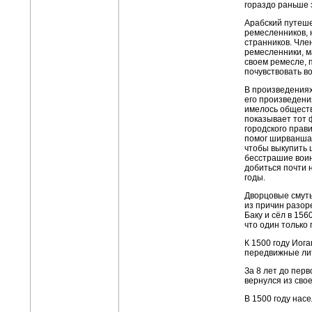
гораздо раньше 
Арабский путеше
ремесленников, 
странников. Чле
ремесленники, м
своем ремесле, 
почувствовать 
В произведениях
его произведени
имелось общест
показывает тот 
городского прав
помог ширванш
чтобы выкупить 
бесстрашие воин
добиться почти 
годы.
Дворцовые смуты
из причин разор
Баку и сёл в 156
что один только
К 1500 году Иог
передвижные ли
За 8 лет до перв
вернулся из сво
В 1500 году нас