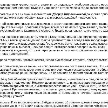
защищенным крепостными стенами в три ряда вокруг, глубокими рвами с морс
положением. Впереди глубокое и грозное в шторм море, а сзади Кавказские г
ом спускался с самой высокой точки (
Дворца Ширваншахов
) до кромки при
ли далеко в море, образуя гавань для морских кораблей – парусников.
тной стене имелись закрывающиеся створки; они перегораживали вход в кана
приятель с моря, проломив створки, врывался на легких судах в канал, то он 
екрестный огонь защитников крепости. Трудно предположить, что кому-то уда
редневековые города, в том числе и Баку, строились по единому принципу гор
ВЫ-ЫХ веков, донесли до нас факты противостояния осаде таких городов-кре
се это помогало выдержать осаду. Гораздо хуже было положение осаждающих:
ание ночных вылазок – рейдов защитников крепости с потерей живой силы – в
болезни и эпидемии, которые периодически вспыхивали при таком скоплении
ет еще неприглядней.
орода старались брать с наскока, используя военную хитрость, предательство
из приемов ведения войны, не использовалась как постоянная тактика. При нев
дующий эшелон возьмет этот город, или вернуться к осаде крепости на обратн
 самое удачное решение проблемы, но на это шли по многим причинам тактичес
о Баку был обнесен тремя крепостными стенами, имел каналы – рвы, он по св
вызывает недоумение. Неужели древние строители при закладке города не 
троить по прямой линии, с четкими пересечениями улиц. Удобно жить, не теря
тупики? Притом понимаешь, что попал в тупик довольно поздно. Кому нужны
о широкая (могут разминуться два фаэтона) неожиданно начинает сужаться и
а» улиц и улочек?
просы. И на них есть ответы. Забудьте только об одном – древние люди и 
ектом. Да, они не знали телевидения, компьютера и многое другое, что знае