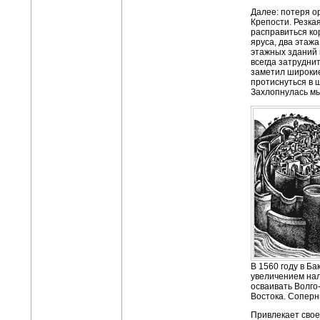
Далее: потеря о
Крепости. Резка
расправиться ко
яруса, два этажа
этажных зданий 
всегда затрудни
заметил широкие
протиснуться в щ
Захлопнулась м
В 1560 году в Б
увеличением нал
осваивать Волго
Востока. Соперн
Привлекает свое