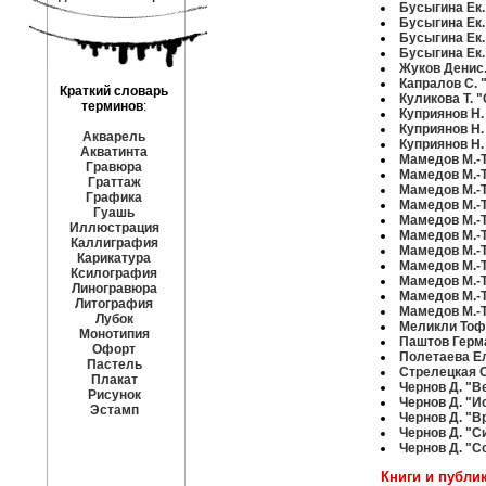
Бусыгина Ек.
Бусыгина Ек.
Бусыгина Ек.
Бусыгина Ек.
Жуков Денис.
Капралов С.
Краткий словарь
Куликова Т. 
терминов
:
Куприянов Н.
Куприянов Н.
Акварель
Куприянов Н.
Акватинта
Мамедов М.-Т
Гравюра
Мамедов М.-Т
Граттаж
Мамедов М.-Т
Графика
Мамедов М.-Т
Гуашь
Мамедов М.-Т
Иллюстрация
Мамедов М.-Т
Каллиграфия
Мамедов М.-
Карикатура
Мамедов М.-Т
Ксилография
Мамедов М.-Т
Линогравюра
Мамедов М.-Т
Литография
Мамедов М.-Т
Лубок
Меликли Тофи
Монотипия
Паштов Герма
Офорт
Полетаева Ел
Пастель
Стрелецкая 
Плакат
Чернов Д. "В
Рисунок
Чернов Д. "И
Эстамп
Чернов Д. "В
Чернов Д. "С
Чернов Д. "С
Книги и публи