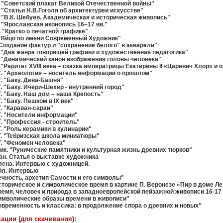
 "Советский плакат Великой Отечественной войны"
 "Статьи Н.В.Гоголя об архитектуреи искусстве"
 "В.К. Шебуев. Академическая и историческая живопись"
 "Ярославская иконопись 16–17 вв."
 "Кратко о печатной графике"
 "Яйцо по имени Современный Художник"
"Создание фактур и "сохранение белого" в акварели"
 "Два жанра говорящей графики и художественная педагогика"
 "Динамический канон изображения головы человека"
 "Раритет XVIII века – сказка императрицы Екатерины II «Царевич Хлор» и
. "Археология – носитель информации о прошлом"
. "Баку. Дева-Башня"
. "Баку. Ичери-Шехер - внутренний город"
. "Баку. Наш дом – наша Крепость"
. "Баку. Пешком в IX век"
. "Караван-сараи"
Т. "Носители информации"
. "Профессия - строитель"
. "Роль керамики в кулинарии"
. "Тебризская школа миниатюры"
. "Феномен человека"
к. "Рунические памятники и культурная жизнь древних тюрков"
н. Статья о выставке художника
ена. Интервью с художницей.
Ол. Интервью
ечность, архетип Самости и его символы"
сторическое и символическое время в картине П. Веронезе «Пир в доме Ле
ремя, человек и природа в западноевропейской пейзажной живописи 16-17
имволические образы времени в живописи"
овременность и классика: в продолжение спора о древних и новых"
кации (для скачивания):