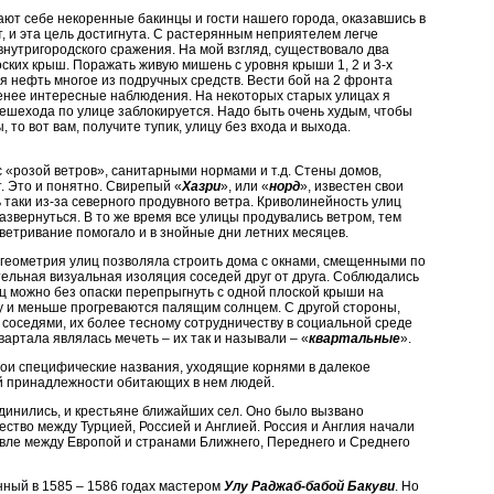
ают себе некоренные бакинцы и гости нашего города, оказавшись в
, и эта цель достигнута. С растерянным неприятелем легче
внутригородского сражения. На мой взгляд, существовало два
лоских крыш. Поражать живую мишень с уровня крыши 1, 2 и 3-х
ая нефть многое из подручных средств. Вести бой на 2 фронта
 менее интересные наблюдения. На некоторых старых улицах я
пешехода по улице заблокируется. Надо быть очень худым, чтобы
 то вот вам, получите тупик, улицу без входа и выхода.
с «розой ветров», санитарными нормами и т.д. Стены домов,
. Это и понятно. Свирепый «
Хазри
», или «
норд
», известен свои
 таки из-за северного продувного ветра. Криволинейность улиц
азвернуться. В то же время все улицы продувались ветром, тем
ветривание помогало и в знойные дни летних месяцев.
 геометрия улиц позволяла строить дома с окнами, смещенными по
тельная визуальная изоляция соседей друг от друга. Соблюдались
иц можно без опаски перепрыгнуть с одной плоской крыши на
у и меньше прогреваются палящим солнцем. С другой стороны,
 соседями, их более тесному сотрудничеству в социальной среде
артала являлась мечеть – их так и называли – «
квартальные
».
свои специфические названия, уходящие корнями в далекое
й принадлежности обитающих в нем людей.
единились, и крестьяне ближайших сел. Оно было вызвано
ество между Турцией, Россией и Англией. Россия и Англия начали
говле между Европой и странами Ближнего, Переднего и Среднего
нный в 1585 – 1586 годах мастером
Улу Раджаб-бабой Бакуви
. Но