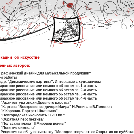
икации об искусстве
енных авторов:
"Графический дизайн для музыкальной продукции"
ой работы
ндр. "Динамические картины". Интерьвью с художником
иражное рисование или немного об эстампе. 1-я часть
иражное рисование или немного об эстампе. 2-я часть
иражное рисование или немного об эстампе. 3-я часть
иражное рисование или немного об эстампе. 4-я часть
 "Архитектура эпохи Древнего царства"
 "Картина "Воскрешение дочери Иаира" И.Репина и В.Поленов
 "К.Коровин. Портрет Шаляпина"
 "Новгородская иконопись 11-13 вв."
 "Обратная перспектива"
 "Польский плакат II Мировой войны"
 "Понятие символа"
 Рецензия на общую выставку "Молодое творчество: Открытия по суббота