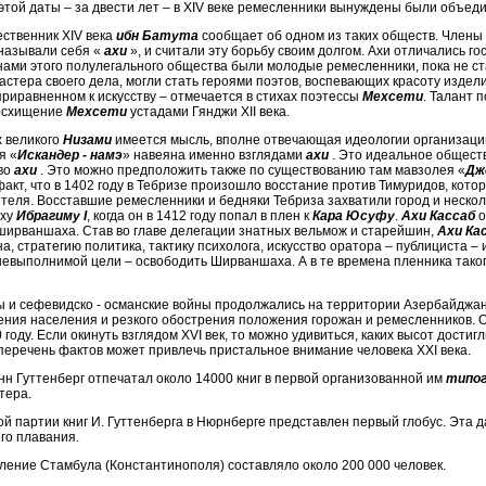
этой даты – за двести лет – в XIV веке ремесленники вынуждены были объеди
ственник XIV века
ибн Батута
сообщает об одном из таких обществ. Члены
называли себя «
ахи
», и считали эту борьбу своим долгом. Ахи отличались 
нами этого полулегального общества были молодые ремесленники, пока не 
астера своего дела, могли стать героями поэтов, воспевающих красоту издел
приравненном к искусству – отмечается в стихах поэтессы
Мехсети
. Талант 
восхищение
Мехсети
устадами Гянджи XII века.
 великого
Низами
имеется мысль, вполне отвечающая идеологии организац
я «
Искандер - намэ
» навеяна именно взглядами
ахи
. Это идеальное обществ
во
ахи
. Это можно предположить также по существованию там мавзолея «
Дж
факт, что в 1402 году в Тебризе произошло восстание против Тимуридов, кото
ителя. Восставшие ремесленники и бедняки Тебриза захватили город и нескол
аху
Ибрагиму
I
, когда он в 1412 году попал в плен к
Кара Юсуфу
.
Ахи Кассаб
о
ширваншаха. Став во главе делегации знатных вельмож и старейшин,
Ахи Ка
а, стратегию политика, тактику психолога, искусство оратора – публициста –
невыполнимой цели – освободить Ширваншаха. А в те времена пленника таког
 и сефевидско - османские войны продолжались на территории Азербайджана 
ения населения и резкого обострения положения горожан и ремесленников. 
0 году. Если окинуть взглядом XVI век, то можно удивиться, каких высот дост
 перечень фактов может привлечь пристальное внимание человека XXI века.
анн Гуттенберг отпечатал около 14000 книг в первой организованной им
типо
тера.
ой партии книг И. Гуттенберга в Нюрнберге представлен первый глобус. Эта да
его плавания.
еление Стамбула (Константинополя) составляло около 200 000 человек.