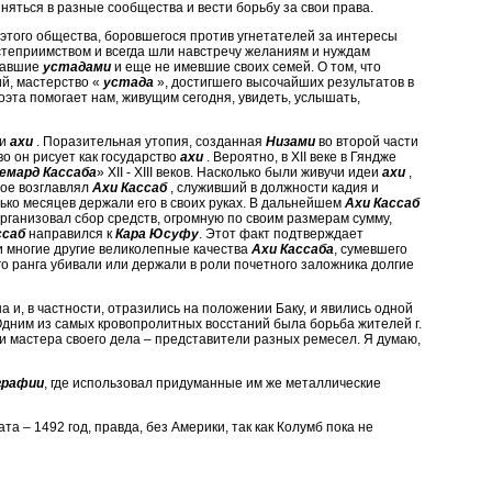
няться в разные сообщества и вести борьбу за свои права.
 этого общества, боровшегося против угнетателей за интересы
гостеприимством и всегда шли навстречу желаниям и нуждам
ставшие
устадами
и еще не имевшие своих семей. О том, что
ий, мастерство «
устада
», достигшего высочайших результатов в
поэта помогает нам, живущим сегодня, увидеть, услышать,
ии
ахи
. Поразительная утопия, созданная
Низами
во второй части
о он рисует как государство
ахи
. Вероятно, в XII веке в Гяндже
емард Кассаба
» XII - XIII веков. Насколько были живучи идеи
ахи
,
рое возглавлял
Ахи Кассаб
, служивший в должности кадия и
ько месяцев держали его в своих руках. В дальнейшем
Ахи Кассаб
рганизовал сбор средств, огромную по своим размерам сумму,
ссаб
направился к
Кара Юсуфу
. Этот факт подтверждает
 и многие другие великолепные качества
Ахи Кассаба
, сумевшего
о ранга убивали или держали в роли почетного заложника долгие
и, в частности, отразились на положении Баку, и явились одной
Одним из самых кровопролитных восстаний была борьба жителей г.
игли мастера своего дела – представители разных ремесел. Я думаю,
графии
, где использовал придуманные им же металлические
та – 1492 год, правда, без Америки, так как Колумб пока не