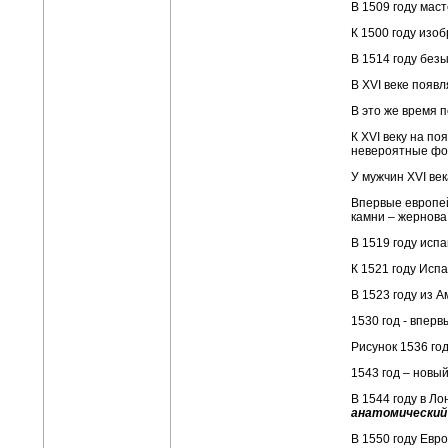
В 1509 году ма
К 1500 году изо
В 1514 году без
В XVI веке появ
В это же время 
К XVI веку на п
невероятные фо
У мужчин XVI век
Впервые европе
камни – жернова
В 1519 году исп
К 1521 году Исп
В 1523 году из 
1530 год - впер
Рисунок 1536 го
1543 год – новы
В 1544 году в Л
анатомически
В 1550 году Евр