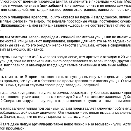
ллюстрируют древние пирамиды Египта, ступенчатые пирамиды – храмы Мексик
ные и умные, не знаем (
или забыли?!
), не можем понять и не перестаем уди
, для каких целей, кем, когда и как построено эта странное, единственное в 
росу о планировке Крепости. То, что кажется на первый взгляд хаосом, являе
 в план Крепости, то видно, что вначале просторные улицы постепенно сужаю
 Ширваншахов (на мой взгляд, название «Дворца» не соответствует стилю, пл
.
лиц мы отметили. Теперь перейдем к сложной геометрии улиц. Они не имеют 
оскостей. Улицы меняют направление, ширину. Для чего это было задумано? 
епостные стены, то его ожидали неприятности с улицами, которые сворачивали
емп атакующих, их натиск.
дельным группам из 3-4 человек всегда легче, чем драться с отрядом в 20 че
 улицам, пока не встречали активного сопротивления жителей города. Другая 
а. Как правило, в авангарде всегда идут самые отчаянные и опытные бойцы. 
да?
ить темп атаки. Второе – это заставить атакующих вытянуться в цепь из-за у
к правило, все тупики в Крепости не просматриваются с начала улицы. О том,
я. Значит, тупики служили своего рода западней, ловушкой.
ти, анализируя движение улиц, стремясь воссоздать ту Крепость далеких вре
е: - многие тупики застроены как минимум 2-х и 3-х этажными зданиями. Дей
? Спиралью закрученная улица, которая кончается тупиком – каменным мешком
е направления улицы под разными углами представляет сложную проблему для
необходим другой режим движения. Оптимально – это вялая рысца, а медлен
. Значит, всадники не могут гарцевать на этих улицах.
ой тяге даже легкую артиллерию также невозможно из-за геометрии улиц. Арт
этой проблемой.