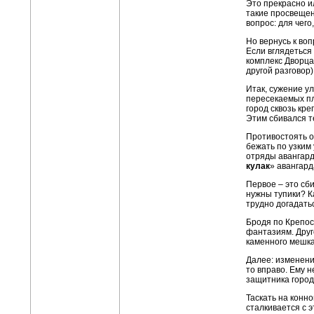
Это прекрасно и
такие просвещен
вопрос: для чего
Но вернусь к воп
Если вглядеться
комплекс Дворца
другой разговор)
Итак, сужение у
пересекаемых пл
город сквозь кр
Этим сбивался т
Противостоять от
бежать по узким
отряды авангард
кулак
» авангар
Первое – это сб
нужны тупики? Ка
трудно догадатьс
Бродя по Крепос
фантазиям. Друго
каменного мешка
Далее: изменени
то вправо. Ему 
защитника города
Таскать на конн
сталкивается с 