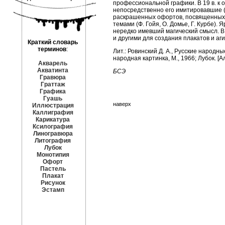
профессиональной графики. В 19 в. к
непосредственно его имитировавшие (в
раскрашенных офортов, посвященных 
темами (Ф. Гойя, О. Домье, Г. Курбе).
нередко имевший магический смысл. В
и другими для создания плакатов и аг
Краткий словарь
терминов
:
Лит.: Ровинский Д. А., Русские народны
народная картинка, М., 1966; Лубок. [Альб
Акварель
Акватинта
БСЭ
Гравюра
Граттаж
Графика
Гуашь
наверх
Иллюстрация
Каллиграфия
Карикатура
Ксилография
Линогравюра
Литография
Лубок
Монотипия
Офорт
Пастель
Плакат
Рисунок
Эстамп