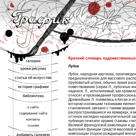
Краткий словарь художественных
галереи
Лубок
уроки рисунка
Лубок
, народная картинка, произвед
статьи об искусстве
предназначенное для массового распр
(грубоватый штрих, обычно яркая рас
история графики
повествованию (серии Л., лубочные к
надписи. Л., исполняемый, как правил
относят и произведения профессиона
библиотека
Древнейшие Л. появились в Китае и исп
котором основными техниками являются к
о сайте
становление связано с такими видами
распространявшиеся на ярмарках, в м
содержание сайта
оттенок наглядно-нравоучительной за
контакты
публицистическое оружие (таковы «ле
Великой французской революции и др.)
ссылки
выполнял функции средств массовой и
композиции (порою рождающей впечат
добавить галерею