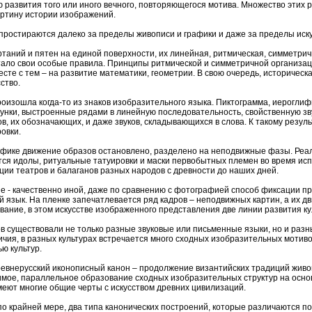
 развития того или иного вечного, повторяющегося мотива. Множество этих
ртину истории изображений.
простираются далеко за пределы живописи и графики и даже за пределы искус
аний и пятен на единой поверхности, их линейная, ритмическая, симметрична
ало свои особые правила. Принципы ритмической и симметричной организац
есте с тем – на развитие математики, геометрии. В свою очередь, историчес
ство.
оизошла когда-то из знаков изобразительного языка. Пиктограмма, иероглиф
нки, выстроенные рядами в линейную последовательность, свойственную зв
в, их обозначающих, и даже звуков, складывающихся в слова. К такому резул
овки.
афике движение образов остановлено, разделено на неподвижные фазы. Реа
тся идолы, ритуальные татуировки и маски первобытных племен во время испо
ции театров и балаганов разных народов с древности до наших дней.
 - качественно иной, даже по сравнению с фотографией способ фиксации при
 язык. На пленке запечатлевается ряд кадров – неподвижных картин, а их д
вание, в этом искусстве изображенного представления две линии развития ку
в существовали не только разные звуковые или письменные языки, но и раз
ичия, в разных культурах встречается много сходных изобразительных мотив
ю культур.
ревнерусский иконописный канон – продолжение византийских традиций живо
имое, параллельное образование сходных изобразительных структур на осно
меют многие общие черты с искусством древних цивилизаций.
по крайней мере, два типа канонических построений, которые различаются 