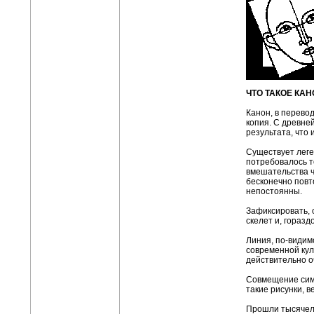
ЧТО ТАКОЕ КАН
Канон, в перевод
копия. С древне
результата, что
Существует леге
потребовалось т
вмешательства че
бесконечно повт
непостоянны.
Зафиксировать, 
скелет и, горазд
Линия, по-видим
современной кул
действительно о
Совмещение симв
такие рисунки, 
Прошли тысячеле