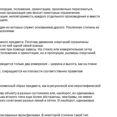
опорции, положение, ориентацию, произвольно пересекаться,
ьная организация уже вносит некоторые ограничения.
ации, неповторимость каждого отдельного произведения и вместе
ациях.
один из которых служит основанием другого. Различная степень их
алогиями.
емного предмета. Поэтому движения очертаний ограничены
 по ней одной своей гранью.
ния при помощи завесы. На стекло или измерительную сетку
 положения и ориентация, но и пропорции, размеры очертаний.
одится только два измерения – ширина и высота, как на плане
, сокращаются на плоскости соответственно правилам
изменный образ предмета, как в рисуночной или иероглифической
му объекту в разных состояниях или, наоборот, из одинаковых
ка второго типа еще более абстрактны, чем буквы, не имеют
ого сочетания разных линий и пятен. И наоборот, одинаковые
 рисованных мультфильмах. В некоторой степени такой тип