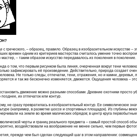
ОН?
е с греческого, – образец, правило. Образец в изобразительном искусстве – 
йших времен одним из критериев мастерства считалось умение точно воспрои
 и мастер, – таким образом искусство передавалось из поколения в поколение
нда о том, что первым рисунком была линия, очерченная вокруг тени человек
олько зафиксировать её произведение. Действительно, природа создает очен
ловека. Не только следы, отпечатки, тени, отражения, но и камни, деревья, л
оряется и так же бесконечно изменяется, движется. Ощущения человека – это
остановить движение можно разными способами. Древние охотники просто уб
о позднее, их отпечаток или контур.
ому, не сразу превратилась в изобразительный контур. Ее символическое зн
ьтуре (например, в разметке шоссе и спортивных площадок). Из глубины веков
черчивали на земле во время магических обрядов; в центр круга первобытны
олической черты и границ реального предмета – самый простой способ объ
вероятно, воздействовали на воображение не менее сильно, чем первые фото
тия, прежде чем был сделан следующий шаг в этом направлении: совмещени