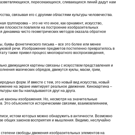
 разветвляющихся, пересекающихся, сливающихся линий дадут нам
ства, связывая его с другими областями культуры человечества.
я группировка – это не что иное, как орнамент, искусство,
ии плоскости повлияли на построение изобразительных
кая динамика чисто геометрических методов оказала обратное
ы, буквы фонетического письма – все это более или менее
уковой речи. Изображение предметов постепенно превратилось в
ьтату также привел процесс многократного воспроизведения,
льно движущиеся картины связаны с искусством представления и
лнения магических обрядов, движутся куклы, маски, грим,
родных форм. И вместе с тем, это новый вид искусства, новый
вижение на экране имитирует реальное движение. Кинокартина –
льтуры как бы накладываются друг на друга.
ные каноны изображения. Но, несмотря на значительные
ов. Это объясняется историческими связями, взаимовлиянием,
писи, истоки которых можно обнаружить в античности. Возможно
ве общих законов восприятия и мышления. Видимо, неслучайно
по степени свободы движения изобразительных элементов на