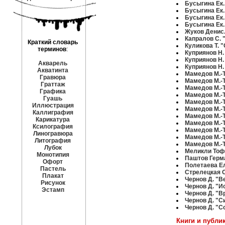
Бусыгина Ек.
Бусыгина Ек.
Бусыгина Ек.
Бусыгина Ек.
Жуков Денис.
Капралов С.
Краткий словарь
Куликова Т. 
терминов
:
Куприянов Н.
Куприянов Н.
Акварель
Куприянов Н.
Акватинта
Мамедов М.-Т
Гравюра
Мамедов М.-Т
Граттаж
Мамедов М.-Т
Графика
Мамедов М.-Т
Гуашь
Мамедов М.-Т
Иллюстрация
Мамедов М.-Т
Каллиграфия
Мамедов М.-
Карикатура
Мамедов М.-Т
Ксилография
Мамедов М.-Т
Линогравюра
Мамедов М.-Т
Литография
Мамедов М.-Т
Лубок
Меликли Тофи
Монотипия
Паштов Герма
Офорт
Полетаева Ел
Пастель
Стрелецкая 
Плакат
Чернов Д. "В
Рисунок
Чернов Д. "И
Эстамп
Чернов Д. "В
Чернов Д. "С
Чернов Д. "С
Книги и публи