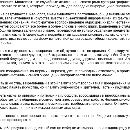
зменения. Многократные случайные искажения – своего рода мутации графич
 только те черты, которые необходимы для передачи информации о внешнем м
не разрушается, наоборот, в нем выделяется постоянные, общезначимые э
я, запечатленная в искусстве вместе с объективной информацией, из факта и
енного сознания. Многократное воспроизведение образцов, их количественн
етов собираются все более и более сложные композиции. Выделенные стаб
общими представлениями о мире, передаются не только отдельные предметы, 
, а вся жизнь. В сцене охоты первобытный художник рисовал столько оленей, 
ение, игра иллюзорных форм из неточной копии создает образ идеальный, то
рирода.
ься в игру, понять и воспроизвести её, нужно знать ее правила. К примеру, 
 животное выше другого, особым расположением их ног имитирует бег. Это у
леней бегущих рядом, а не подвешенных друг над другом в нелепых позах. И 
его смысл, понимать, что означает та или иная группировка элементов на пло
анон изображения: во-первых – образец, уже не природный отпечаток, а произ
 понять истинный смысл образца, ни воспроизвести его невозможно.
ять искусства, закрепленный в этой памяти опыт восприятия и воображения м
олько память искусства, но и память художников и зрителей, часть их индиви
еть жизнь за линиями и пятнами на плоскости, воссоздавать и преобразовыват
обретается в общении, в совместной игре, совместной работе. Человек рисую
ода словарь и свод грамматических правил изобразительного языка. Он може
м отражения, ни к их искусственным аналогам.
остоянство, повторение основных элементов канона не обходимо поскольку
а не прекращается.
ь себе рисунок (неподвижный сам по себе) не изолированно, а в одном ряд