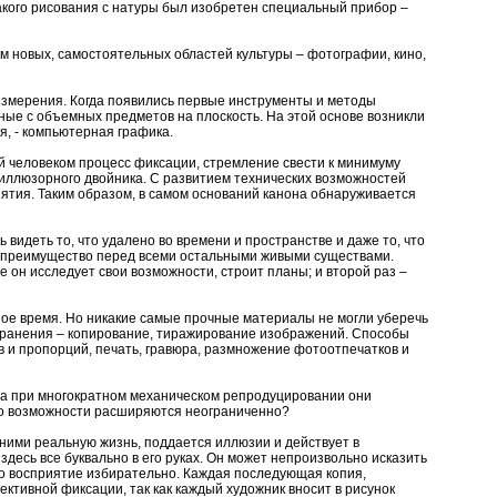
акого рисования с натуры был изобретен специальный прибор –
 новых, самостоятельных областей культуры – фотографии, кино,
 измерения. Когда появились первые инструменты и методы
ые с объемных предметов на плоскость. На этой основе возникли
, - компьютерная графика.
 человеком процесс фиксации, стремление свести к минимуму
 иллюзорного двойника. С развитием технических возможностей
риятия. Таким образом, в самом оснований канона обнаруживается
видеть то, что удалено во времени и пространстве и даже то, что
е преимущество перед всеми остальными живыми существами.
 он исследует свои возможности, строит планы; и второй раз –
ное время. Но никакие самые прочные материалы не могли уберечь
хранения – копирование, тиражирование изображений. Способы
 и пропорций, печать, гравюра, размножение фотоотпечатков и
, а при многократном механическом репродуцировании они
его возможности расширяются неограниченно?
а ними реальную жизнь, поддается иллюзии и действует в
 здесь все буквально в его руках. Он может непроизвольно исказить
го восприятие избирательно. Каждая последующая копия,
ктивной фиксации, так как каждый художник вносит в рисунок