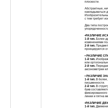
плоскости.
Абстрактные, ни
накладываться д
Изобразительный
с тем требует и
Два типа постро
упорядоченност
•
РАЗЛИЧИЕ ИС
1-й тип.
Более др
изменениями пол
2-й тип.
Предмет 
проецируются оч
•
РАЗЛИЧИЕ СП
1-й тип.
Изображе
или ортогональн
2-й тип.
Передают
аксонометрии ил
•
РАЗЛИЧИЕ ЗН
1-й тип.
В более 
письменности.
2-й тип.
В структ
букв составляют
фиксированного 
линии и пятна м
•
РАЗЛИЧИЕ ДВ
1-й тип.
Движение