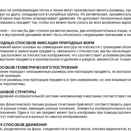
чего не изображающие пятна и линии могут произвольно менять размеры, пр
руг на друга, складываться в случайные группы. Их ритмическая, орнаментал
 канон еще более упорядочивает движение. Он допускает бесконечные вари
зображать предмет так, чтобы его можно было узнать во всех возможных вари
ения – это как бы две ступени развития канона, два изобразительных языка, 
и и внутренней динамики может быть объяснена следующими причинами и ан
ХОДНЫХ СПОСОБОВ ФИКСАЦИИ ПРИРОДНЫХ ФОРМ
евний канон основан на совмещении контура на плоскости с границами объ
ожения и ориентации предмета, связанного с плоскостью, как бы скользящего
расположен за плоскостью изображения, что соответствует условиям рисова
ертания предмета в произвольном отдалении и ракурсе, меняются не только
ОСОБОВ ГЕОМЕТРИЧЕСКОГО ПОСТРОЕНИЯ
ние передает неискаженные размеры или пропорции предмета, но воспроизв
ой проекции.
ся размеры или пропорции предмета в трех измерениях, но они искажаются
и перспективы,
АКОВОЙ СТРУКТУРЫ
древней изобразительной системе неизменному очертанию соответствует не
уре фонетического письма разные сочетания букв могут соответствовать одно
ся разные слова, имеющие разные значения. Элементы изобразительного язы
значения. Один и тот же предмет может быть изображен при помощи различн
етут повторяться в разных по смыслу изображениях.
УХ СПОСОБОВ ДВИЖЕНИЯ
, разделенное на фазы, соединяется в театре масок, плоских марионеток, в