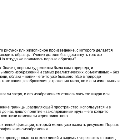
это рисунок или живописное произведение, с которого делается
зводить образцы. Ученик должен был достигнуть того же
. Но откуда же появились первые образцы?
а. Значит, первым художником была сама природа, и
ь много изображений и самых реалистических, объективных – без
юди, облака – копии чего-то уже бывшего. Все в природе
 тоже копии, изображения, отражения мира, но и они изменчивы и
ивали зверя, и его изображением становилась его шкура или
ачение границы, разделяющей пространство, используется и в
 до нас дошло понятие «заколдованный круг» – его когда-то
е охотники помещали череп животного.
ективной фиксации, который можно уже назвать рисунком. Первые
графии и киноизображения.
е проведенных на стекле линий и видимых через стекло границ