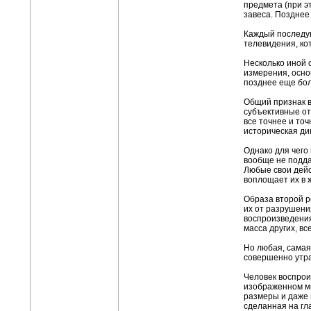
предмета (при э
завеса. Позднее
Каждый последую
телевидения, ко
Несколько иной 
измерения, осно
позднее еще бол
Общий признак в
субъективные от
все точнее и то
историческая ди
Однако для чего
вообще не подда
Любые свои дейс
воплощает их в 
Образа второй р
их от разрушени
воспроизведения
масса других, в
Но любая, самая
совершенно утра
Человек воспроиз
изображенном мир
размеры и даже 
сделанная на гл