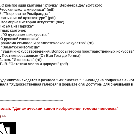
. О композиции картины "Улочка" Вермеера Дельфтского
"Русская школа живописи" (pdf)
А. "Творчество Рембрандта"
сять книг об архитектуре" (pdf)
 "Всемирная история искусств" (doc)
"Письм
а
из Парижа"
тных карточек
. "О духовном в искусстве"
 "О русской иконописи"
Проблема символа и реалистическое искусство" (rtf)
 "Заметки живописца"
 "Задачи искусствоведения. Вопросы теории пространственных искусств" 
 Постимпрессионизм (От Ван Гога до Гогена)
авел. "Иконостас" (rtf)
. В. "Эстетика числа и циркуля" (pdf)
художников находятся в разделе "
Библиотека
". Книгам дана подробная анно
рнала
"Художественная галерея"
в формате djvu доступны для скачивания в
-----------------------------------------------------
олай. "Динамический канон изображения головы человека"
и >>