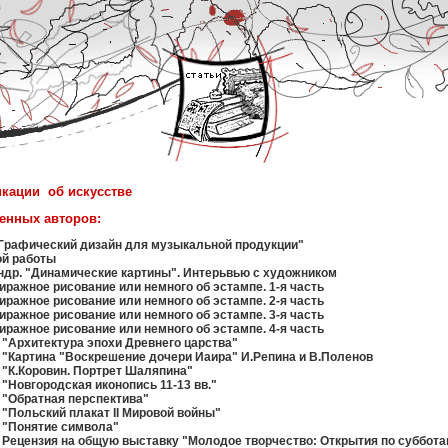
икации об искусстве
енных авторов:
"Графический дизайн для музыкальной продукции"
ой работы
ндр. "Динамические картины". Интерьвью с художником
иражное рисование или немного об эстампе. 1-я часть
иражное рисование или немного об эстампе. 2-я часть
иражное рисование или немного об эстампе. 3-я часть
иражное рисование или немного об эстампе. 4-я часть
 "Архитектура эпохи Древнего царства"
 "Картина "Воскрешение дочери Иаира" И.Репина и В.Поленов
 "К.Коровин. Портрет Шаляпина"
 "Новгородская иконопись 11-13 вв."
 "Обратная перспектива"
 "Польский плакат II Мировой войны"
 "Понятие символа"
 Рецензия на общую выставку "Молодое творчество: Открытия по суббота