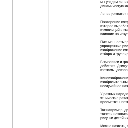
мы увидим линию
динамическую ка
Линии развития 
Повторение очерт
которое выработ
композиций и вм
влияние на искус
Письменность пр
упрощенные рису
изображение сло
отбора и группир
В живописи и гр
действия. Движу
костюмы, декора
Киноизображение
изобразительный
неслучайное наз
У разных народо
этнические разл
преемственность
Так например, д
также и независ
рисунки детей и
Можно назвать, 