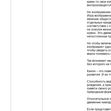
какие-то свои и
воспроизводятся
Но изображение 
Игра воображени
явление обществ
отдельных предм
соответствии с 
не осколок жизни
нужно. Это движ
непостоянная п
Но чтобы включит
изображает одно
чтобы увидеть о
верно понимать 
Так возникает к
без которого ни
Канон – это пам
развития. И не т
Способность вид
рождения, а при
памяти своего р
природным форма
Относительное п
движение никогд
Если представит