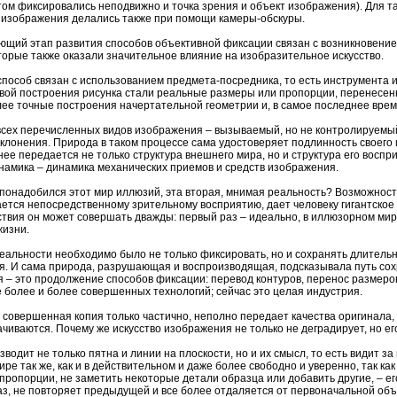
том фиксировались неподвижно и точка зрения и объект изображения). Для т
 изображения делались также при помощи камеры-обскуры.
щий этап развития способов объективной фиксации связан с возникновением
торые также оказали значительное влияние на изобразительное искусство.
способ связан с использованием предмета-посредника, то есть инструмента
вой построения рисунка стали реальные размеры или пропорции, перенесенн
ее точные построения начертательной геометрии и, в самое последнее время
сех перечисленных видов изображения – вызываемый, но не контролируемый
клонения. Природа в таком процессе сама удостоверяет подлинность своего
чнее передается не только структура внешнего мира, но и структура его восп
намика – динамика механических приемов и средств изображения.
 понадобился этот мир иллюзий, эта вторая, мнимая реальность? Возможность 
ется непосредственному зрительному восприятию, дает человеку гигантско
твия он может совершать дважды: первый раз – идеально, в иллюзорном мире
жизни.
еальности необходимо было не только фиксировать, но и сохранять длитель
я. И сама природа, разрушающая и воспроизводящая, подсказывала путь со
 – это продолжение способов фиксации: перевод контуров, перенос размеров
се более и более совершенных технологий; сейчас это целая индустрия.
 совершенная копия только частично, неполно передает качества оригинала
чиваются. Почему же искусство изображения не только не деградирует, но 
водит не только пятна и линии на плоскости, но и их смысл, то есть видит з
е так же, как и в действительном и даже более свободно и уверенно, так как
пропорции, не заметить некоторые детали образца или добавить другие, – е
аз, не повторяет предыдущей и все более отдаляется от первоначальной объе