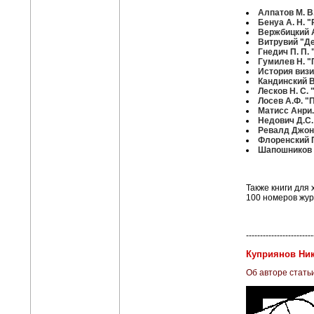
Алпатов М. В
Бенуа А. Н. 
Вержбицкий 
Витрувий "Де
Гнедич П. П.
Гумилев Н. 
История визи
Кандинский В
Лесков Н. С.
Лосев А.Ф. "
Матисс Анри.
Недович Д.С.
Ревалд Джон.
Флоренский П
Шапошников Б
Также книги для 
100 номеров жу
------------------------
Куприянов Ник
Об авторе стать