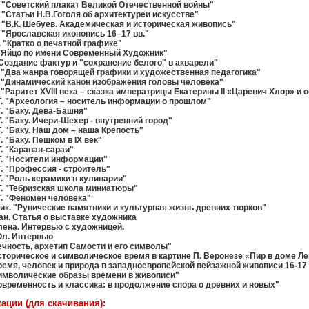
 "Советский плакат Великой Отечественной войны"
 "Статьи Н.В.Гоголя об архитектуреи искусстве"
 "В.К. Шебуев. Академическая и историческая живопись"
 "Ярославская иконопись 16–17 вв."
 "Кратко о печатной графике"
 "Яйцо по имени Современный Художник"
"Создание фактур и "сохранение белого" в акварели"
 "Два жанра говорящей графики и художественная педагогика"
 "Динамический канон изображения головы человека"
 "Раритет XVIII века – сказка императрицы Екатерины II «Царевич Хлор» и
. "Археология – носитель информации о прошлом"
. "Баку. Дева-Башня"
. "Баку. Ичери-Шехер - внутренний город"
. "Баку. Наш дом – наша Крепость"
. "Баку. Пешком в IX век"
. "Караван-сараи"
Т. "Носители информации"
. "Профессия - строитель"
. "Роль керамики в кулинарии"
. "Тебризская школа миниатюры"
. "Феномен человека"
к. "Рунические памятники и культурная жизнь древних тюрков"
н. Статья о выставке художника
ена. Интервью с художницей.
Ол. Интервью
ечность, архетип Самости и его символы"
сторическое и символическое время в картине П. Веронезе «Пир в доме Ле
ремя, человек и природа в западноевропейской пейзажной живописи 16-17
имволические образы времени в живописи"
овременность и классика: в продолжение спора о древних и новых"
кации (для скачивания):