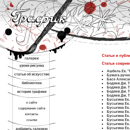
Статьи и публ
галереи
Статьи соврем
уроки рисунка
Ашбель Ек. 
статьи об искусстве
Бумага ручн
Басе Алекса
библиотека
Бодяев Дм. Т
Бодяев Дм. Т
Бодяев Дм. Т
история графики
Бодяев Дм. Т
Бусыгина Ек.
о сайте
Бусыгина Ек.
Бусыгина Ек.
содержание сайта
Бусыгина Ек.
контакты
Бусыгина Ек.
Бусыгина Ек.
ссылки
Бусыгина Ек.
Бусыгина Ек.
добавить галерею