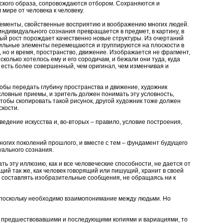
еского образа, сопровождаются отбором. Сохраняются и
ире от человека к человеку.
лементы, свойственные восприятию и воображению многих людей.
ндивидуального сознания превращается в предмет, в картину, в
ый рост порождает качественно новые структуры. Из очертаний
ильные элементы перемещаются и группируются на плоскости в
но и время, пространство, движение. Изображается не фрагмент,
сколько хотелось ему и его сородичам, и бежали они туда, куда
 есть более совершенный, чем оригинал, чем изменчивая и
чтобы передать глубину пространства и движение, художник
словные приемы, и зритель должен понимать эту условность,
чтобы скопировать такой рисунок, другой художник тоже должен
скости.
ведение искусства и, во-вторых – правило, условие построения,
ногих поколений прошлого, и вместе с тем – фундамент будущего
дуального сознания.
ь эту иллюзию, как и все человеческие способности, не дается от
щий так же, как человек говорящий или пишущий, хранит в своей
т составлять изобразительные сообщения, не обращаясь ни к
, поскольку необходимо взаимопонимание между людьми. Но
у с предшествовавшими и последующими копиями и вариациями, то