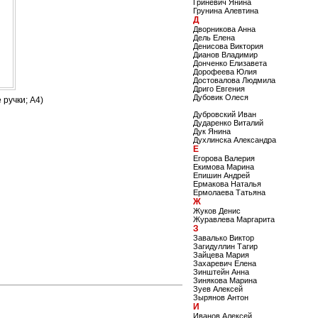
Гриневич Янина
Грунина Алевтина
Д
Дворникова Анна
Дель Елена
Денисова Виктория
Дианов Владимир
Донченко Елизавета
Дорофеева Юлия
Достовалова Людмила
Дриго Евгения
Дубовик Олеся
 ручки; А4)
Дубровский Иван
Дударенко Виталий
Дук Янина
Духлинска Александра
Е
Егорова Валерия
Екимова Марина
Епишин Андрей
Ермакова Наталья
Ермолаева Татьяна
Ж
Жуков Денис
Журавлева Маргарита
З
Завалько Виктор
Загидуллин Тагир
Зайцева Мария
Захаревич Елена
Зинштейн Анна
Зинякова Марина
Зуев Алексей
Зырянов Антон
И
Иванов Алексей