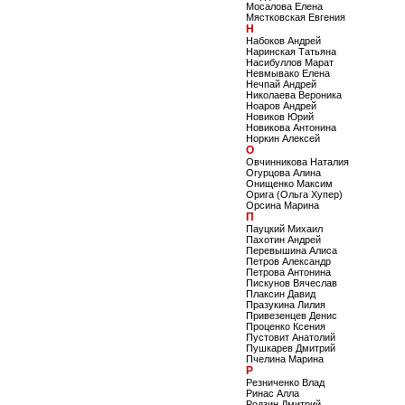
Мосалова Елена
Мястковская Евгения
Н
Набоков Андрей
Наринская Татьяна
Насибуллов Марат
Невмывако Елена
Нечпай Андрей
Николаева Вероника
Ноаров Андрей
Новиков Юрий
Новикова Антонина
Норкин Алексей
О
Овчинникова Наталия
Огурцова Алина
Онищенко Максим
Орига (Ольга Хупер)
Орсина Марина
П
Пауцкий Михаил
Пахотин Андрей
Перевышина Алиса
Петров Александр
Петрова Антонина
Пискунов Вячеслав
Плаксин Давид
Празукина Лилия
Привезенцев Денис
Проценко Ксения
Пустовит Анатолий
Пушкарев Дмитрий
Пчелина Марина
Р
Резниченко Влад
Ринас Алла
Родзин Дмитрий