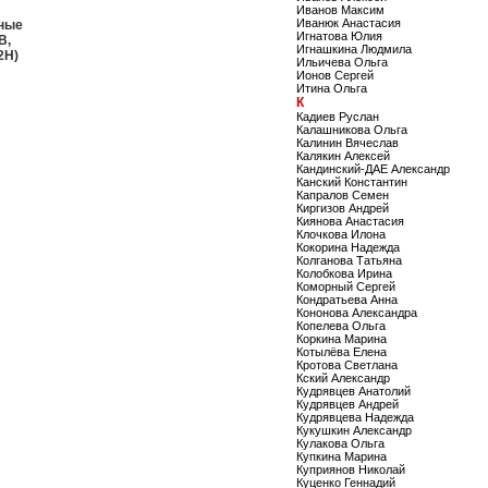
Иванов Максим
Иванюк Анастасия
ные
Игнатова Юлия
B,
Игнашкина Людмила
2H)
Ильичева Ольга
Ионов Сергей
Итина Ольга
К
Кадиев Руслан
Калашникова Ольга
Калинин Вячеслав
Калякин Алексей
Кандинский-ДАЕ Александр
Канский Константин
Капралов Семен
Киргизов Андрей
Киянова Анастасия
Клочкова Илона
Кокорина Надежда
Колганова Татьяна
Колобкова Ирина
Коморный Сергей
Кондратьева Анна
Кононова Александра
Копелева Ольга
Коркина Марина
Котылёва Елена
Кротова Светлана
Кский Александр
Кудрявцев Анатолий
Кудрявцев Андрей
Кудрявцева Надежда
Кукушкин Александр
Кулакова Ольга
Купкина Марина
Куприянов Николай
Куценко Геннадий