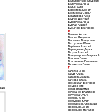
Белолапотков Владимир
Белоусова Анна
Белый Олег
Берестова Ксения
Бестужева Софья
Богатырева Анна
Бодяев Дмитрий
Буравлева Анна
Бурлак Андрей
Бусыгина Екатерина
В
Ваганов Антон
Валова Людмила
Васильев Владислав
Вахрушева Юлия
Верёвкин Алексей
Верещагина Дарья
Ветров Алексей
Владимирова-Лаврова А.
Власова Елена
Воложанина Елизавета
Вяземская Елена
Г
Галкина Инна
Гардт Алиса
Газарова Лариса
Гаязова Диана
Гвоздецкая Виктория
Гейдек Пётр
чки)
Гожев Владимир
Головачёв Владимир
Голубева Ольга
Горбань Анна
Горбунова Юлия
Горожанкин Александр
Григорьев Денис
Григорьева Наталия