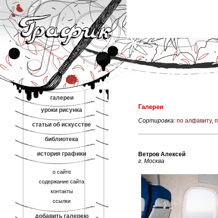
галереи
Галереи
уроки рисунка
Сортировка:
по алфавиту
,
п
статьи об искусстве
библиотека
история графики
Ветров Алексей
г. Москва
о сайте
содержание сайта
контакты
ссылки
добавить галерею