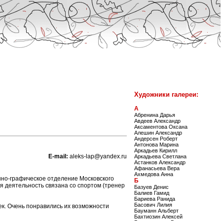
Художники галереи:
А
Абренина Дарья
Авдеев Александр
Аксаментова Оксана
Алешин Александр
Андерсен Роберт
Антонова Марина
Аркадьев Кирилл
E-mail:
aleks-lap@yandex.ru
Аркадьева Светлана
Астанков Александр
Афанасьева Вера
Ахмедова Анна
венно-графическое отделение Московского
Б
я деятельность связана со спортом (тренер
Базуев Денис
Балиев Гамид
Бариева Ранида
Басович Лилия
ек. Очень понравились их возможности
Бауманн Альберт
Бахтиозин Алексей