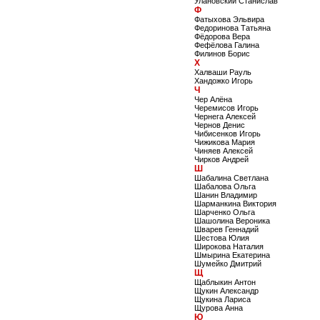
Улановский Станислав
Ф
Фатыхова Эльвира
Федоринова Татьяна
Фёдорова Вера
Фефёлова Галина
Филинов Борис
Х
Халваши Рауль
Хандожко Игорь
Ч
Чер Алёна
Черемисов Игорь
Чернега Алексей
Чернов Денис
Чибисенков Игорь
Чижикова Мария
Чиняев Алексей
Чирков Андрей
Ш
Шабалина Светлана
Шабалова Ольга
Шанин Владимир
Шарманкина Виктория
Шарченко Ольга
Шашолина Вероника
Шварев Геннадий
Шестова Юлия
Широкова Наталия
Шмырина Екатерина
Шумейко Дмитрий
Щ
Щаблыкин Антон
Щукин Александр
Щукина Лариса
Щурова Анна
Ю