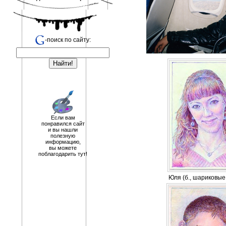
-поиск по сайту:
Если вам
понравился сайт
и вы нашли
полезную
информацию,
вы можете
поблагодарить тут!
Юля (б., шариковые