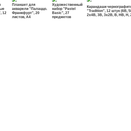
и
Планшет для
Художественный
Карандаши чернографит
ные
акварели "Палаццо.
набор "Pastel
"Tradition", 12 штук (6B, 5
, 12
Франкфурт", 20
Basic", 27
2x4B, 3B, 3x2B, B, HB, H, 
листов, А4
предметов