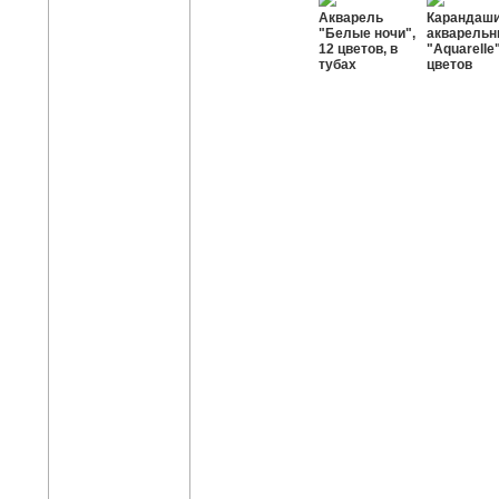
Акварель
Карандаш
"Белые ночи",
акварель
12 цветов, в
"Aquarelle"
тубах
цветов