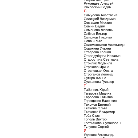
Румянцев Алексей
Ряховский Вадим
С
Самусева Анастасия
Селицкий Владимир
Семашин Михаил
Сёмин Вадим
Симонова Любовь
Слётов Виктор
Смирнов Николай
Сова Ольга
Соломенников Александр
Сорокина Ульяна
Ставрова Ксения
Стародубцева Наталия
Старостина Светлана
Стойлик Людмила
Стрекова Ирина
Стрелецкая Ольга
Строганов Леонид
Сугира Жанна
Султанова Гульзор
Т
Табачник Юрий
Тагирова Мадина
Тарасова Татьяна
Терещенко Валентин
Тихонов Евгений
Ткачёва Ольга
Ткаченко Владимир
Тоба Стас
Тополь Виктор
Третьякова-Суханова Т.
Тулупов Сергей
У
Удинцев Александр