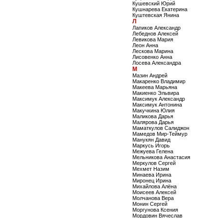
Кушевский Юрий
Кушнарева Екатерина
Куштевская Янина
Л
Лапиков Александр
Лебеднов Алексей
Левикова Мария
Леон Анна
Лескова Марина
Лисовенко Анна
Лосева Александра
М
Мазин Андрей
Макаренко Владимир
Макеева Марьяна
Макиенко Эльвира
Максимук Александр
Максимук Антонина
Макучкина Юлия
Маликова Дарья
Малярова Дарья
Маматкулов Салиджон
Мамедов Мир-Теймур
Манукян Давид
Маркусь Игорь
Межуева Гелена
Мельникова Анастасия
Меркулов Сергей
Мехмет Назим
Минаева Ирина
Миронец Ирина
Михайлова Алёна
Моисеев Алексей
Молчанова Вера
Монин Сергей
Моргунова Ксения
Мордовин Вячеслав