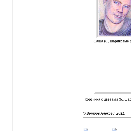
Саша (б., шариковые р
Корзинка с цветами (б., ша
© Ветров Алексей,
2011
.