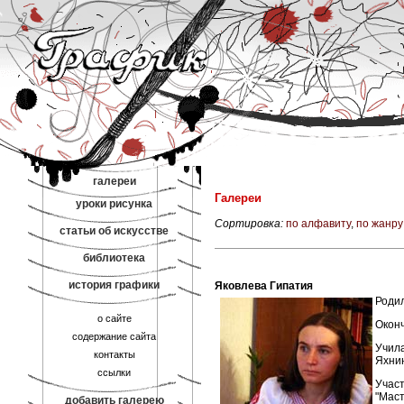
галереи
Галереи
уроки рисунка
Сортировка:
по алфавиту
,
по жанру
статьи об искусстве
библиотека
история графики
Яковлева Гипатия
Родил
о сайте
Окон
содержание сайта
Учила
контакты
Яхни
ссылки
Участ
"Маст
добавить галерею