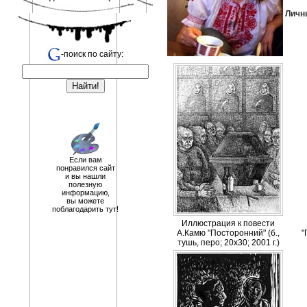
Личн
-поиск по сайту:
Если вам
понравился сайт
и вы нашли
полезную
информацию,
вы можете
поблагодарить тут!
Иллюстрация к повести
А.Камю "Посторонний" (б.,
"
тушь, перо; 20х30; 2001 г.)