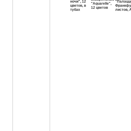
ночи", 12
"Палацц
"Aquarelle",
цветов, в
Франкфур
12 цветов
тубах
листов, 