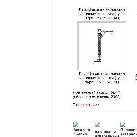
Из алфавита к английским
народным песенкам (тушь,
перо; 15х15; 2004г.)
Из алфавита к английским
И
народным песенкам (тушь,
перо; 15х15; 2004г.)
© Яковлева Гипатия,
2006
.
(обновление: январь, 2008)
Еще работы >>
Акварель
Планшет
Карандаши
"Белые
акварел
акварельные