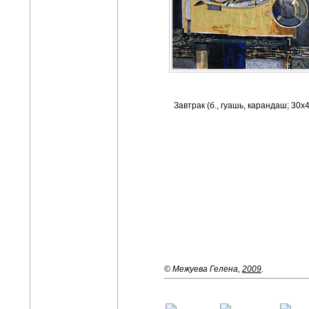
Завтрак (б., гуашь, карандаш; 30х
© Межуева Гелена,
2009
.