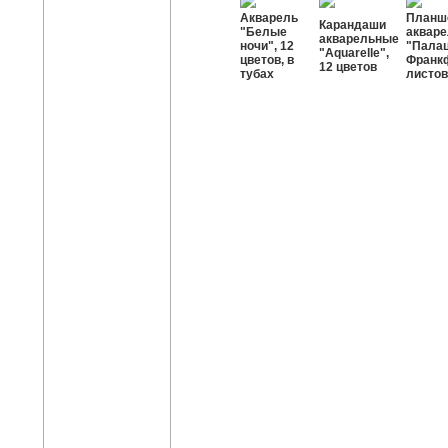
Акварель
Планш
Карандаши
"Белые
акваре
акварельные
ночи", 12
"Палац
"Aquarelle",
цветов, в
Франкф
12 цветов
тубах
листов