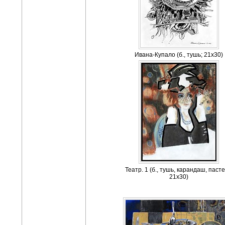
Ивана-Купало (б., тушь; 21х30)
Театр. 1 (б., тушь, карандаш, пасте
21х30)