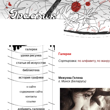
галереи
Галереи
уроки рисунка
Сортировка:
по алфавиту
,
по жанру
статьи об искусстве
библиотека
история графики
Межуева Гелена
г. Минск (Беларусь)
о сайте
содержание сайта
контакты
ссылки
добавить галерею