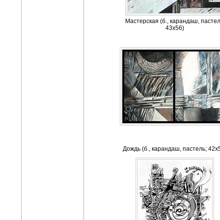
Мастерская (б., карандаш, пастел
43х56)
Дождь (б., карандаш, пастель; 42х