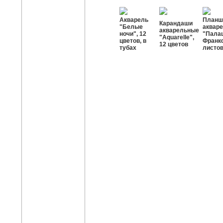
Акварель
Планш
Карандаши
"Белые
аквар
акварельные
ночи", 12
"Палац
"Aquarelle",
цветов, в
Франкф
12 цветов
тубах
листов