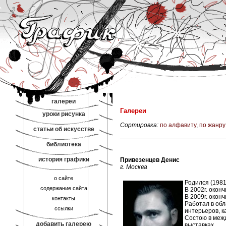
галереи
Галереи
уроки рисунка
Сортировка:
по алфавиту
,
по жанру
статьи об искусстве
библиотека
история графики
Привезенцев Денис
г. Москва
о сайте
Родился (1981
содержание сайта
В 2002г. окон
В 2009г. окон
контакты
Работал в об
ссылки
интерьеров, к
Состою в меж
добавить галерею
выставках.