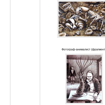
Фотограф-анималист (фрагмент