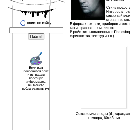
Стиль предста
Интерес к под
северный клим
страшные сны
-поиск по сайту:
В формах техники, приборов и меха
как и в раковинах моллюсков.
В работах выполненных в Photoshop
скриншотов, текстур и т.п.).
Если вам
понравился сайт
и вы нашли
полезную
информацию,
вы можете
поблагодарить тут!
Союз земли и воды (б., каранда
темпера; 60х43 см)