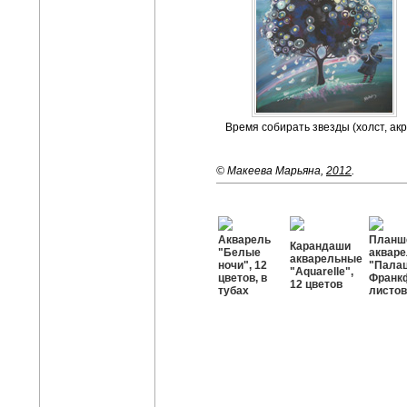
Время собирать звезды (холст, акр
© Макеева Марьяна,
2012
.
Акварель
Планш
Карандаши
"Белые
акваре
акварельные
ночи", 12
"Палац
"Aquarelle",
цветов, в
Франкф
12 цветов
тубах
листов