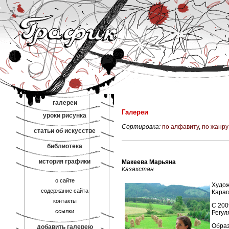
галереи
Галереи
уроки рисунка
Сортировка:
по алфавиту
,
по жанру
статьи об искусстве
библиотека
история графики
Макеева Марьяна
Казахстан
о сайте
Худож
содержание сайта
Кара
контакты
С 200
ссылки
Регул
Образ
добавить галерею