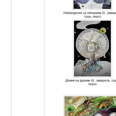
Наблюдение за облаками (б., аквар
тушь, перо)
Домик на дереве (б., акварель, ту
перо)