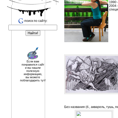
1990 
2004 
специ
-поиск по сайту:
Если вам
понравился сайт
и вы нашли
полезную
информацию,
вы можете
поблагодарить тут!
Без названия (б., акварель, тушь, п