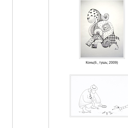
Конь(б., тушь; 2009)