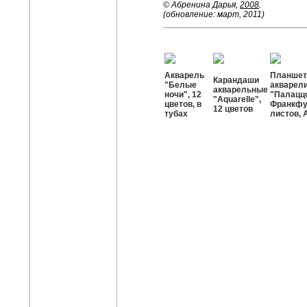
© Абренина Дарья,
2008
.
(обновление: март, 2011)
Акварель
Планшет
Карандаши
"Белые
акварел
акварельные
ночи", 12
"Палацц
"Aquarelle",
цветов, в
Франкфур
12 цветов
тубах
листов, 