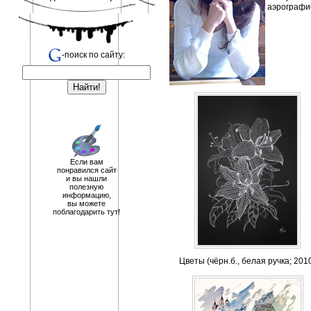
аэрографи
-поиск по сайту:
Если вам
понравился сайт
и вы нашли
полезную
информацию,
вы можете
поблагодарить тут!
Цветы (чёрн.б., белая ручка; 201