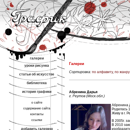
галереи
Галереи
уроки рисунка
Сортировка:
по алфавиту
,
по жанру
статьи об искусстве
библиотека
история графики
Абренина Дарья
г. Реутов (Моск.обл.)
о сайте
Абренина 
содержание сайта
Родилась 1
Живу в г. Р
контакты
ссылки
В 2005г. з
В 2010 за
добавить галерею
изобразите