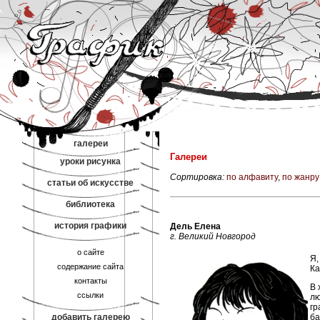
галереи
Галереи
уроки рисунка
Сортировка:
по алфавиту
,
по жанру
статьи об искусстве
библиотека
история графики
Дель Елена
г. Великий Новгород
о сайте
Я,
содержание сайта
Ка
контакты
В 
ссылки
лю
гр
добавить галерею
ба