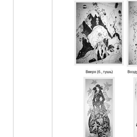
Вверх (б., тушь)
Возду