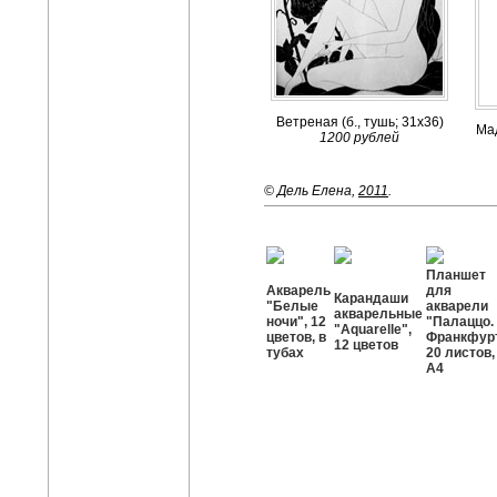
Ветреная (б., тушь; 31х36)
Мад
1200 рублей
© Дель Елена,
2011
.
Планшет
Акварель
для
Карандаши
"Белые
акварели
акварельные
ночи", 12
"Палаццо.
"Aquarelle",
цветов, в
Франкфурт
12 цветов
тубах
20 листов,
А4