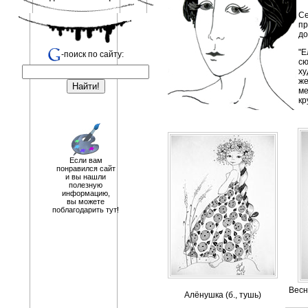
Се
пр
до
"Е
-поиск по сайту:
сю
ху
же
ме
кр
Если вам
понравился сайт
и вы нашли
полезную
информацию,
вы можете
поблагодарить тут!
Весн
Алёнушка (б., тушь)