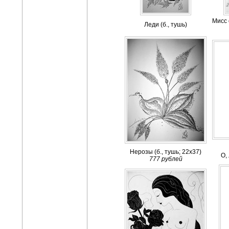
Мисс 
Леди (б., тушь)
Нерозы (б., тушь; 22х37)
О,
777 рублей