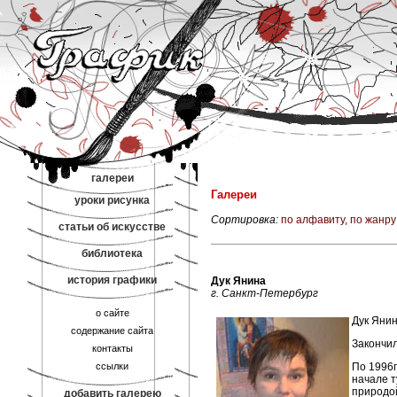
галереи
Галереи
уроки рисунка
Сортировка:
по алфавиту
,
по жанру
статьи об искусстве
библиотека
история графики
Дук Янина
г. Санкт-Петербург
о сайте
Дук Янин
содержание сайта
Закончил
контакты
ссылки
По 1996г
начале т
природой
добавить галерею