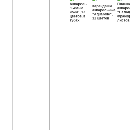
Акварель
Планше
Карандаши
"Белые
акваре
акварельные
ночи", 12
"Палац
"Aquarelle",
цветов, в
Франкф
12 цветов
тубах
листов