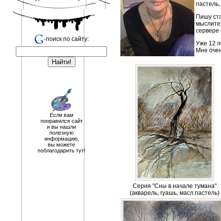
пастель,
Пишу ста
мыслите
сервере
-поиск по сайту:
Уже 12 л
Мне очен
Если вам
понравился сайт
и вы нашли
полезную
информацию,
вы можете
поблагодарить тут!
Cерия "Сны в начале тумана"
(акварель, гуашь, масл.пастель)