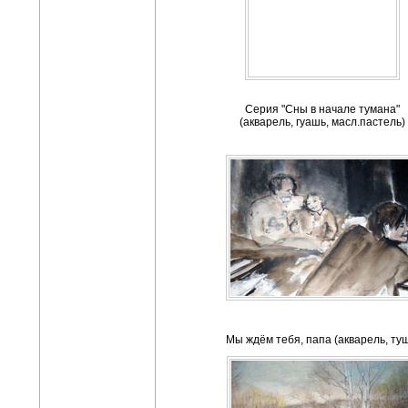
Cерия "Сны в начале тумана"
(акварель, гуашь, масл.пастель)
Мы ждём тебя, папа (акварель, ту