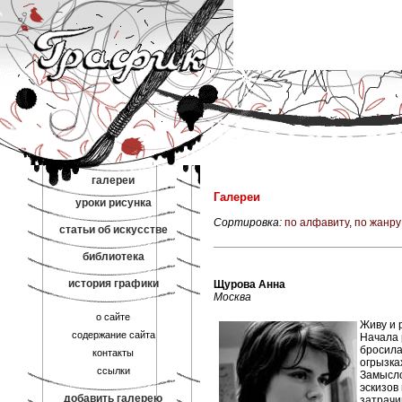
галереи
Галереи
уроки рисунка
Сортировка:
по алфавиту
,
по жанру
статьи об искусстве
библиотека
история графики
Щурова Анна
Москва
о сайте
Живу и 
содержание сайта
Начала р
бросила
контакты
огрызка
ссылки
Замысло
эскизов 
добавить галерею
затрачи