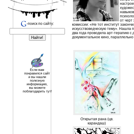
настрое
художес
навыков
психоло
от черт
-поиск по сайту:
комиссии: «Не тот институт законч
искусствоведческую тему». Нашла 
два года проводила арт-терапию с 
документальное кино, параллельно
Если вам
понравился сайт
и вы нашли
полезную
информацию,
вы можете
поблагодарить тут!
Открытая рана (цв.
карандаш)