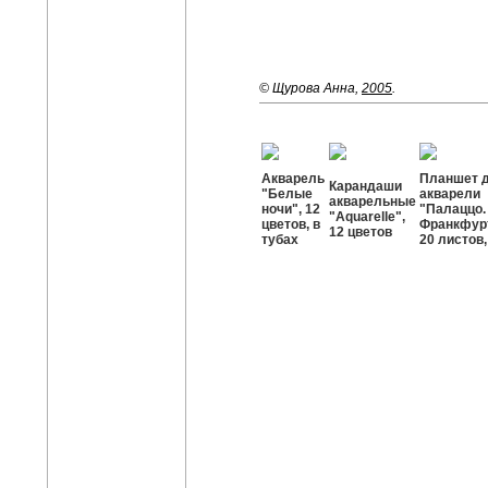
© Щурова Анна,
2005
.
Акварель
Планшет 
Карандаши
"Белые
акварели
акварельные
ночи", 12
"Палаццо.
"Aquarelle",
цветов, в
Франкфурт
12 цветов
тубах
20 листов,