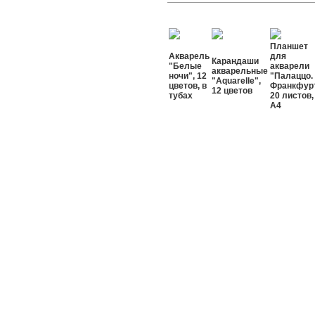
Планшет
Акварель
для
Карандаши
"Белые
акварели
акварельные
ночи", 12
"Палаццо.
"Aquarelle",
цветов, в
Франкфурт
12 цветов
тубах
20 листов,
А4