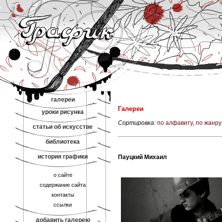
галереи
Галереи
уроки рисунка
Сортировка:
по алфавиту
,
по жанру
статьи об искусстве
библиотека
история графики
Пауцкий Михаил
о сайте
содержание сайта
контакты
ссылки
добавить галерею