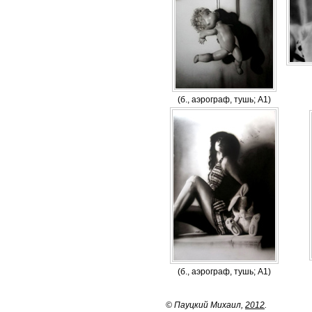
(б., аэрограф, тушь; А1)
(б., аэрограф, тушь; А1)
© Пауцкий Михаил,
2012
.