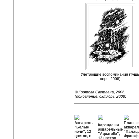
Улетающие воспоминания (тушь
перо; 2008)
© Кротова Светлана,
2006
.
(обновление: октябрь, 2008)
Акварель
Планше
Карандаши
"Белые
акварел
акварельные
ночи", 12
"Палацц
"Aquarelle",
цветов, в
Франкфу
12 цветов