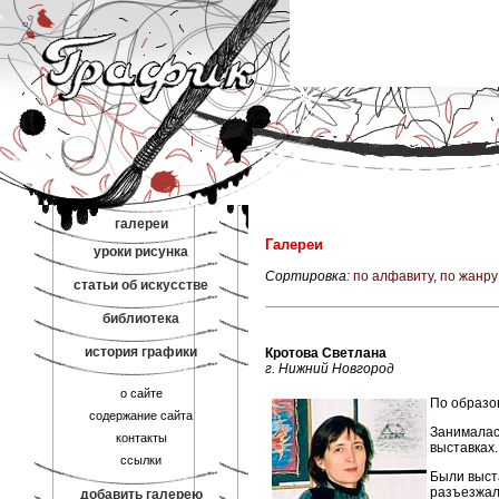
галереи
Галереи
уроки рисунка
Сортировка:
по алфавиту
,
по жанру
статьи об искусстве
библиотека
история графики
Кротова Светлана
г. Нижний Новгород
о сайте
По образо
содержание сайта
Занималас
контакты
выставках.
ссылки
Были выста
разъезжали
добавить галерею