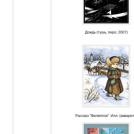
Дождь (тушь, перо; 2007)
Рассказ "Филиппок". Илл. (акварел