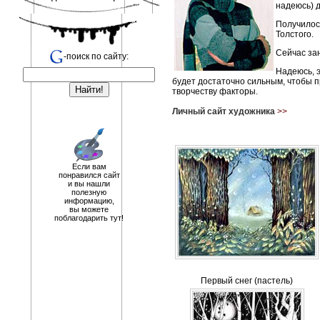
надеюсь) 
Получилось
Толстого.
Сейчас за
-поиск по сайту:
Надеюсь, э
будет достаточно сильным, чтобы 
творчеству факторы.
Личный сайт художника
>>
Если вам
понравился сайт
и вы нашли
полезную
информацию,
вы можете
поблагодарить тут!
Первый снег (пастель)