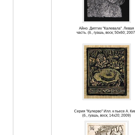
Айно. Диптих "Калевала". Левая
часть. (б., гуашь, воск; 50x60; 2007
Cерия "Кулерво" Илл. к пьесе А. Ки
(б., гуашь, воск; 14x20; 2009)