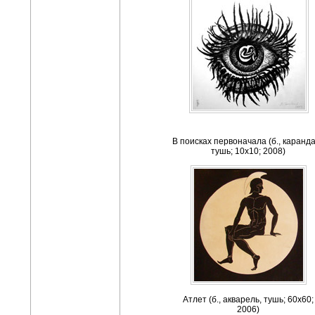
В поисках первоначала (б., каранд
тушь; 10х10; 2008)
Атлет (б., акварель, тушь; 60х60;
2006)