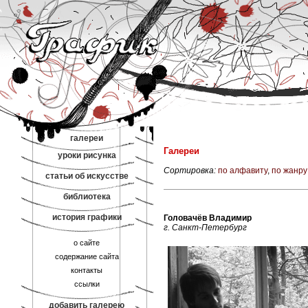
галереи
Галереи
уроки рисунка
Сортировка:
по алфавиту
,
по жанру
статьи об искусстве
библиотека
история графики
Головачёв Владимир
г. Санкт-Петербург
о сайте
содержание сайта
контакты
ссылки
добавить галерею