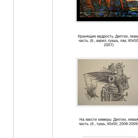
Хранящие мудрость. Диптих, лев
часть. (б., акрил, гуашь, лак; 40х50
2007)
На хвосте химеры. Диптих, лева
часть. (б., тушь; 40х50; 2008-2009