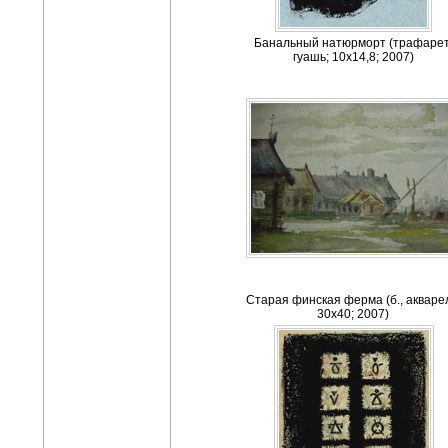
Банальный натюрморт (трафарет
гуашь; 10х14,8; 2007)
Старая финская ферма (б., акваре
30х40; 2007)