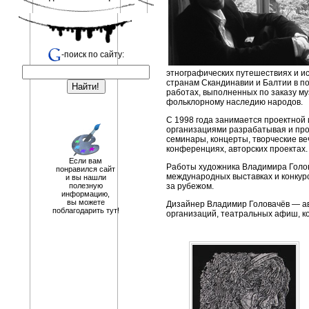
-поиск по сайту:
этнографических путешествиях и ис
странам Скандинавии и Балтии в по
работах, выполненных по заказу му
фольклорному наследию народов.
С 1998 года занимается проектной
организациями разрабатывая и про
семинары, концерты, творческие ве
конференциях, авторских проектах.
Если вам
Работы художника Владимира Голо
понравился сайт
международных выставках и конкурс
и вы нашли
полезную
за рубежом.
информацию,
вы можете
Дизайнер Владимир Головачёв — ав
поблагодарить тут!
организаций, театральных афиш, к