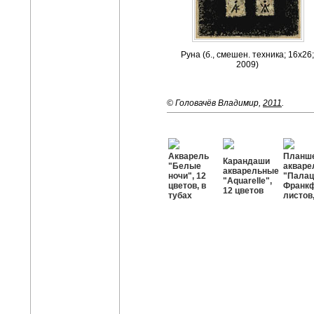
Руна (б., смешен. техника; 16х26
2009)
© Головачёв Владимир,
2011
.
Акварель
Планше
Карандаши
"Белые
акваре
акварельные
ночи", 12
"Палац
"Aquarelle",
цветов, в
Франкф
12 цветов
тубах
листов