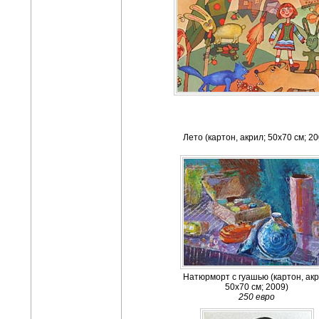
Лето (картон, акрил; 50х70 см; 20
Натюрморт с гуашью (картон, акр
50х70 см; 2009)
250 евро