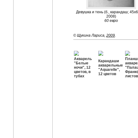
Девушка и тень (б., карандаш; 45х6
2008)
60 евро
© Щукина Лариса,
2009
.
Акварель
Планш
Карандаши
"Белые
акваре
акварельные
ночи", 12
"Палац
"Aquarelle",
цветов, в
Франкф
12 цветов
тубах
листов