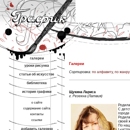
галереи
Галереи
уроки рисунка
Сортировка:
по алфавиту
,
по жанру
статьи об искусстве
библиотека
история графики
Щукина Лариса
г. Резекна (Латвия)
о сайте
Родила
содержание сайта
С детс
городе
контакты
Родила
ссылки
своей 
По нац
добавить галерею
I «уст