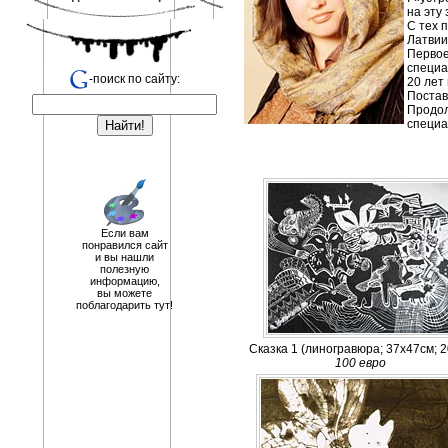
на эту
С тех 
Латвии
Первое
специа
-поиск по сайту:
20 лет
Постав
Продол
специа
Если вам
понравился сайт
и вы нашли
полезную
информацию,
вы можете
поблагодарить тут!
Сказка 1 (линогравюра; 37х47см; 2
100 евро