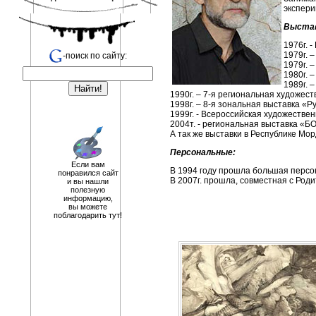
экспери
Выстав
1976г. 
1979г. 
-поиск по сайту:
1979г. 
1980г. 
1989г. 
1990г. – 7-я региональная художес
1998г. – 8-я зональная выставка «Рус
1999г. - Всероссийская художествен
2004т. - региональная выставка «Б
А так же выставки в Республике Мор
Персональные:
Если вам
В 1994 году прошла большая персон
понравился сайт
В 2007г. прошла, совместная с Род
и вы нашли
полезную
информацию,
вы можете
поблагодарить тут!