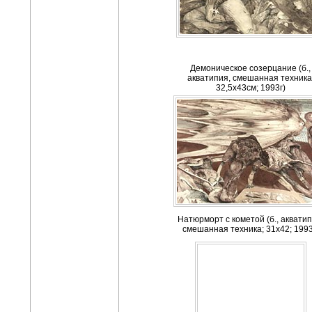
Демоническое созерцание (б.,
акватипия, смешанная техника
32,5х43см; 1993г)
Натюрморт с кометой (б., акватип
смешанная техника; 31х42; 1993