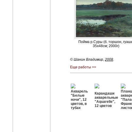
Пойма р.Суры (б. торшон, гуашь
35х48см; 2000г)
© Шанин Владимир,
2008
.
Еще работы >>
Акварель
Планш
Карандаши
"Белые
аквар
акварельные
ночи", 12
"Пала
"Aquarelle",
цветов, в
Франк
12 цветов
тубах
листо