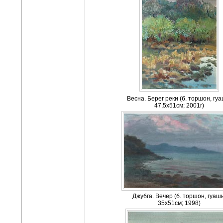
Весна. Берег реки (б. торшон, гуа
47,5х51см; 2001г)
Джубга. Вечер (б. торшон, гуашь
35x51см; 1998)