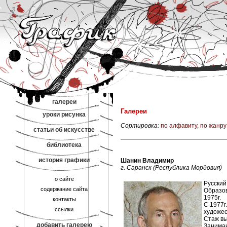
галереи
Галереи
уроки рисунка
Сортировка:
по алфавиту
,
по жанру
статьи об искусстве
библиотека
история графики
Шанин Владимир
г. Саранск (Республика Мордовия)
о сайте
Русский
содержание сайта
Образов
1975г.
контакты
С 1977г
ссылки
художес
Стаж вы
добавить галерею
Занимаю