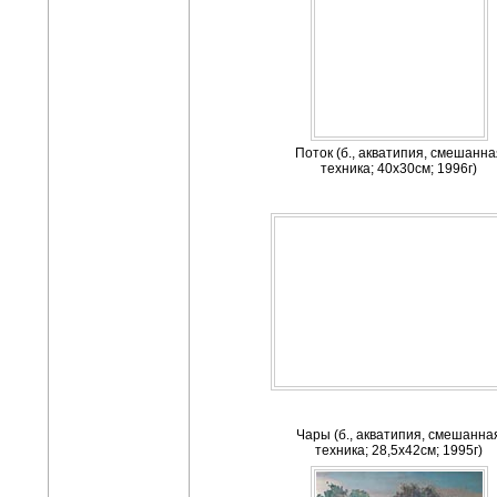
Поток (б., акватипия, смешанна
техника; 40х30см; 1996г)
Чары (б., акватипия, смешанна
техника; 28,5х42см; 1995г)