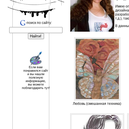
Имею оп
дизайна
разрабо
т.д.), т
-поиск по сайту:
В данны
Если вам
понравился сайт
и вы нашли
полезную
информацию,
вы можете
поблагодарить тут!
Любовь (смешанная техника)