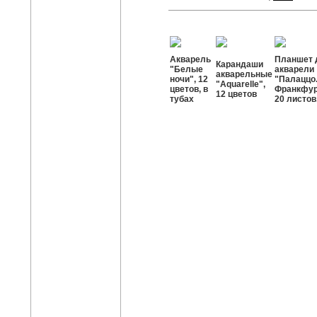
Акварель
Планшет 
Карандаши
"Белые
акварели
акварельные
ночи", 12
"Палаццо
"Aquarelle",
цветов, в
Франкфур
12 цветов
тубах
20 листов