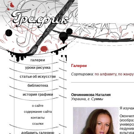
галереи
Галереи
уроки рисунка
Сортировка:
по алфавиту
,
по жанру
статьи об искусстве
библиотека
история графики
Овчинникова Наталия
Украина, г. Суммы
о сайте
Я изуча
содержание сайта
Окончил
контакты
(изобра
ссылки
универс
педунив
добавить галерею
культура